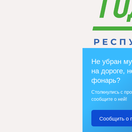
Не убран му
на дороге, н
фонарь?
Столкнулись с пр
сообщите о ней!
Сообщить о 