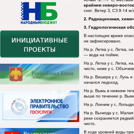
крайнем северо-восток
снег. Ветер З, СЗ 9-14 м
2. Радиационная, хими
3. Гидрологическая об
В настоящее время опас
не зафиксировано.
На р. Летка у с. Летка, на
— вода на пойме.
На р. Летка у с. Летка, 
чисто, ниже у с. Объяче
На р. Вишера у с. Лунь и
начался ледоход.
На р. Вымь в нижнем теч
выше по течению р. Вым
На р. Локчим у с. Лопыди
На р. Вычегда у с. Мала
реки сохраняется редкий 
чисто.
В ходе уровней воды пре