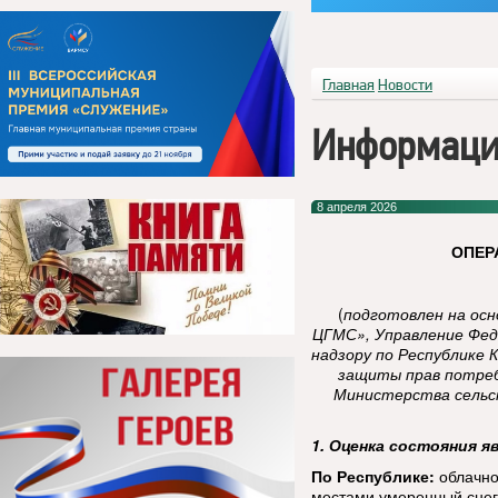
Главная
Новости
Информаци
8 апреля 2026
ОПЕР
(
подготовлен на ос
ЦГМС», Управление Фед
надзору по Республике 
защиты прав потреб
Министерства сельск
1. Оценка состояния я
По Республике:
облачно
местами умеренный снег