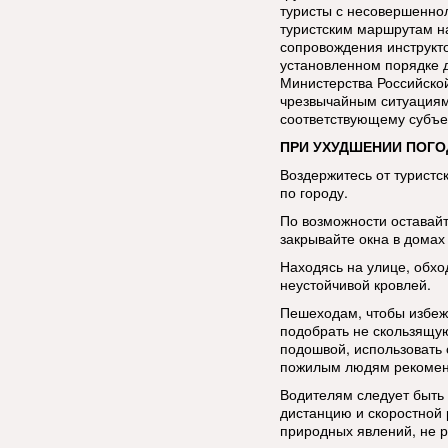
туристы с несовершенно
туристским маршрутам н
сопровождения инструкт
установленном порядке 
Министерства Российско
чрезвычайным ситуациям
соответствующему субъе
ПРИ УХУДШЕНИИ ПОГО
Воздержитесь от туристс
по городу.
По возможности оставай
закрывайте окна в домах 
Находясь на улице, обхо
неустойчивой кровлей.
Пешеходам, чтобы избеж
подобрать не скользящую
подошвой, использовать 
пожилым людям рекоменд
Водителям следует быть
дистанцию и скоростной
природных явлений, не р