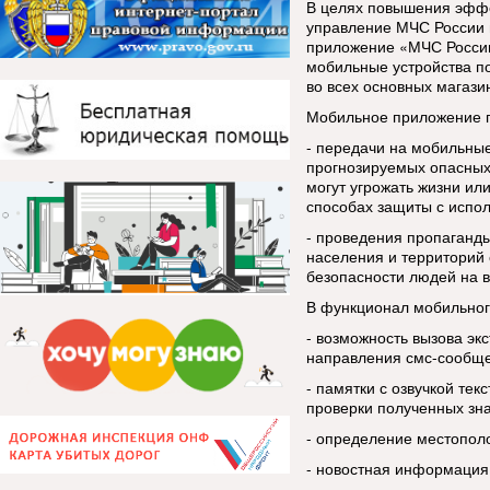
В целях повышения эфф
управление МЧС России 
приложение «МЧС России
мобильные устройства п
во всех основных магази
Мобильное приложение п
- передачи на мобильны
прогнозируемых опасных
могут угрожать жизни ил
способах защиты с испо
- проведения пропаганды
населения и территорий 
безопасности людей на в
В функционал мобильног
- возможность вызова эк
направления смс-сообщ
- памятки с озвучкой тек
проверки полученных зн
- определение местопол
- новостная информация