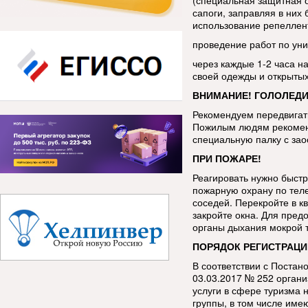
(специальная защитная 
сапоги, заправляя в ни
использование репеллен
проведение работ по уни
через каждые 1-2 часа н
своей одежды и открытых
ВНИМАНИЕ! ГОЛОЛЕДИ
Рекомендуем передвигать
Пожилым людям рекоменд
специальную палку с за
ПРИ ПОЖАРЕ!
Реагировать нужно быстр
пожарную охрану по тел
соседей. Перекройте в кв
закройте окна. Для пред
органы дыхания мокрой 
ПОРЯДОК РЕГИСТРАЦИ
В соответствии с Постан
03.03.2017 № 252 орган
услуги в сфере туризма 
группы, в том числе име