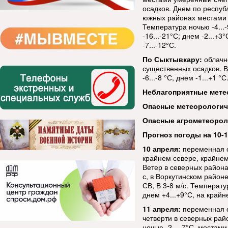
осадков. Днем по республ
южных районах местами п
Температура ночью -4...
-16...-21°С; днем -2...+3
-7...-12°С.
По Сыктывкару:
облачн
существенных осадков. В
-6...-8 °С, днем -1...+1 °С
Неблагоприятные мете
Опасные метеорологи
Опасные агрометеорол
Прогноз погоды на 10-1
10 апреля:
переменная о
крайнем севере, крайнем
Ветер в северных района
с, в Воркутинском район
СВ, В 3-8 м/с. Температу
днем +4...+9°С, на крайн
11 апреля:
переменная о
четверти в северных рай
ночью -2…-7°С, местами д