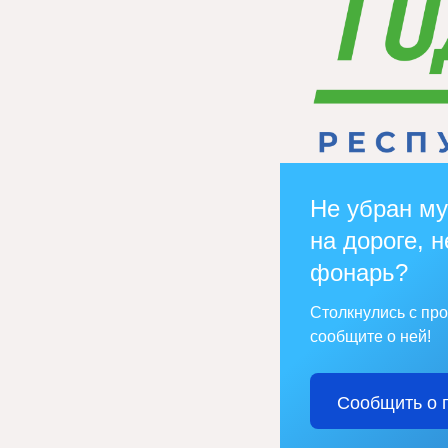
Не убран му
на дороге, н
фонарь?
Столкнулись с пр
сообщите о ней!
Сообщить о 