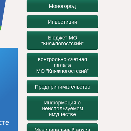
Моногород
Инвестиции
Бюджет МО
"Княжпогостский"
Контрольно-счетная
палата
МО "Княжпогостский"
Предпринимательство
Информация о
неиспользуемом
имуществе
сте
Муниципальный архив