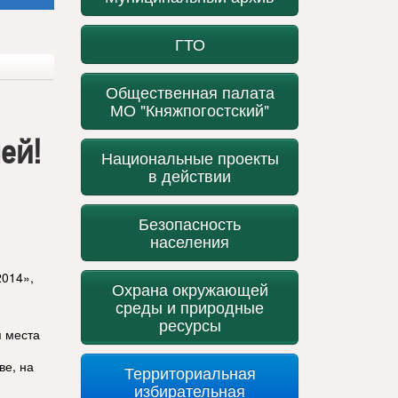
ГТО
Общественная палата
МО "Княжпогостский"
ей!
Национальные проекты
в действии
Безопасность
населения
2014»,
Охрана окружающей
среды и природные
ресурсы
я места
ве, на
Территориальная
избирательная