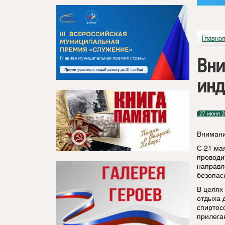
Главна
Вни
инд
27 июня 2
Внимани
С 21 ма
проводи
направл
безопас
В целях
отдыха 
спиртос
прилега