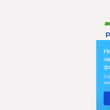
Не
на
ф
Сто
соо