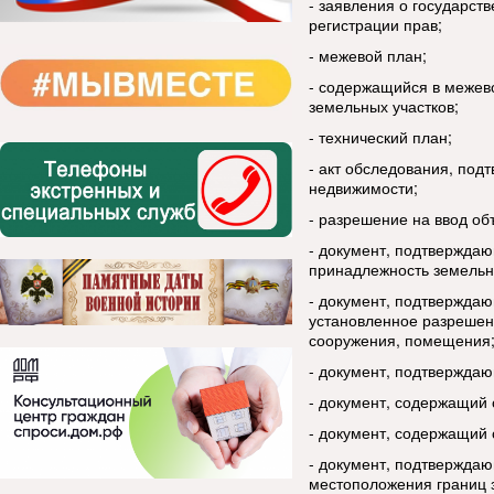
- заявления о государст
регистрации прав;
- межевой план;
- содержащийся в межев
земельных участков;
- технический план;
- акт обследования, по
недвижимости;
- разрешение на ввод об
- документ, подтвержда
принадлежность земельно
- документ, подтвержда
установленное разрешенн
сооружения, помещения
- документ, подтвержда
- документ, содержащий 
- документ, содержащий 
- документ, подтвержда
местоположения границ 