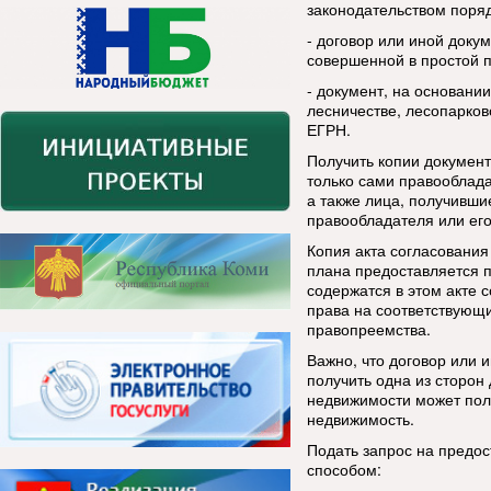
законодательством поряд
- договор или иной док
совершенной в простой 
- документ, на основании
лесничестве, лесопарков
ЕГРН.
Получить копии документ
только сами правооблада
а также лица, получивши
правообладателя или его
Копия акта согласования
плана предоставляется 
содержатся в этом акте 
права на соответствующ
правопреемства.
Важно, что договор или
получить одна из сторон
недвижимости может полу
недвижимость.
Подать запрос на предо
способом: