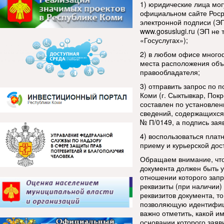
1) юридические лица мог
официальном сайте Росре
электронной подписи (ЭП
www.gosuslugi.ru (ЭП не
«Госуслугах»);
2) в любом офисе много
места расположения объ
правообладателя;
3) отправить запрос по 
Коми (г. Сыктывкар, Покр
составлен по установле
сведений, содержащихся
№ П/0149, а подпись зая
4) воспользоваться плат
приему и курьерской дос
Обращаем внимание, что 
документа должен быть у
отношении которого запр
реквизиты (при наличии)
реквизитов документа, т
позволяющую идентифици
важно отметить, какой и
основании которого заяв