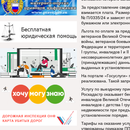
За предоставление сведе
взимается плата. Размер
№ П/0335/24 и зависят о
бумажном или электронн
Льгота по оплате за пре
ветеранов Великой Отеч
войны, ветеранов боевых
Федерации и территориях
I группы, инвалидов I и 
несовершеннолетних дет
(принадлежавших) данны
выданных в установленн
На портале «Госуслуги» 
реализована. Такой зап
Услугу по выездному при
Роскадастр оказывает бе
инвалидов Великой Отечес
инвалидов с детства I г
недвижимости при предъ
установленном порядке.
Тарифы на оказание услу
утверждены приказом ППК