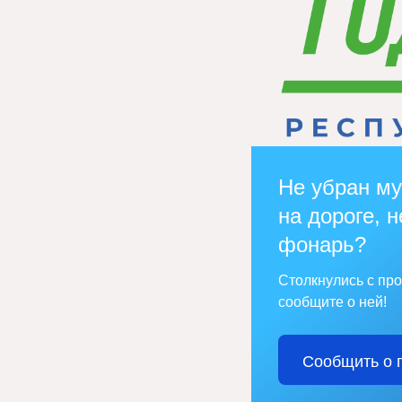
Не убран му
на дороге, н
фонарь?
Столкнулись с пр
сообщите о ней!
Сообщить о 