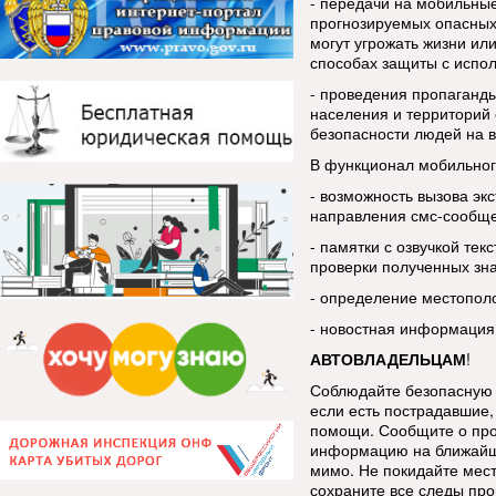
- передачи на мобильны
прогнозируемых опасных
могут угрожать жизни ил
способах защиты с испо
- проведения пропаганды
населения и территорий 
безопасности людей на в
В функционал мобильног
- возможность вызова эк
направления смс-сообщ
- памятки с озвучкой тек
проверки полученных зн
- определение местопол
- новостная информация
АВТОВЛАДЕЛЬЦАМ
!
Соблюдайте безопасную 
если есть пострадавшие, 
помощи. Сообщите о про
информацию на ближайш
мимо. Не покидайте мес
сохраните все следы про