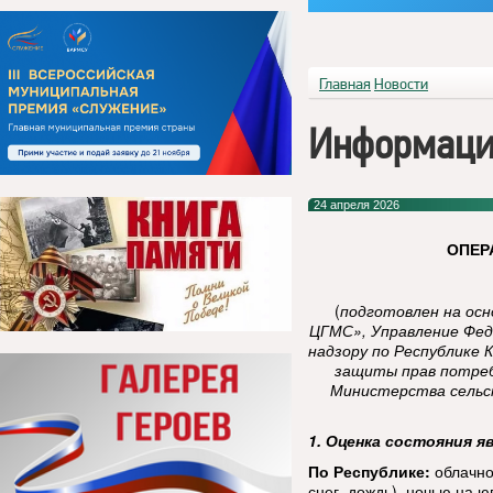
Главная
Новости
Информаци
24 апреля 2026
ОПЕР
(
подготовлен на ос
ЦГМС», Управление Фед
надзору по Республике 
защиты прав потреб
Министерства сельск
1. Оценка состояния я
По Республике:
облачно
снег, дождь), ночью на 