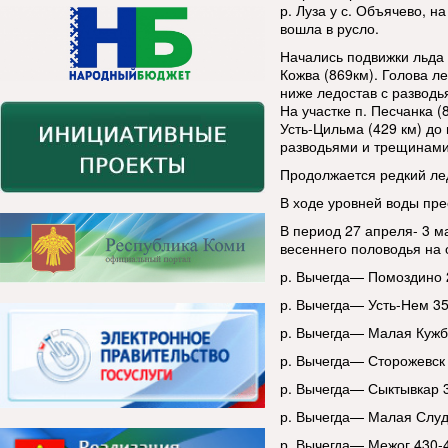
р. Луза у с. Объячево, н
вошла в русло.
Начались подвижки льда н
Кожва (869км). Голова ле
ниже ледостав с разводь
На участке п. Песчанка (
Усть-Цильма (429 км) до 
разводьями и трещинами,
Продолжается редкий лед
В ходе уровней воды пр
В период 27 апреля- 3 
весеннего половодья на 
р. Вычегда— Помоздино 2
р. Вычегда— Усть-Нем 35
р. Вычегда— Малая Кужба
р. Вычегда— Сторожевск 
р. Вычегда— Сыктывкар 3
р. Вычегда— Малая Слуд
р. Вычегда— Межог 430-