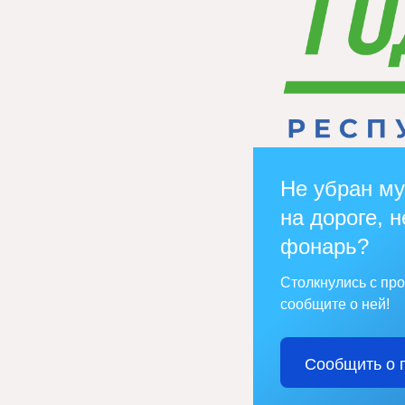
Не убран му
на дороге, н
фонарь?
Столкнулись с пр
сообщите о ней!
Сообщить о 