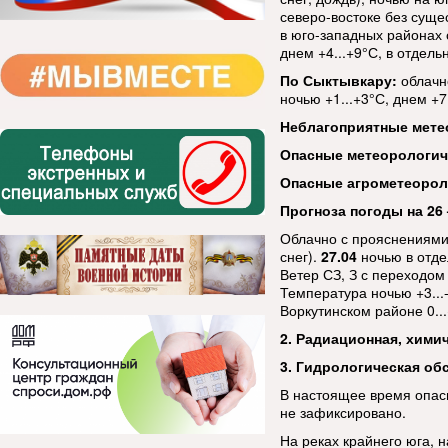
северо-востоке без суще
в юго-западных районах с
днем +4...+9°С, в отдель
По Сыктывкару:
облачн
ночью +1...+3°С, днем +7.
Неблагоприятные мете
Опасные метеорологи
Опасные агрометеорол
Прогноза погоды на 26 
Облачно с прояснениями
снег).
27.04
ночью в отде
Ветер СЗ, З с переходом
Температура ночью +3...-
Воркутинском районе 0..
2. Радиационная, хими
3. Гидрологическая об
В настоящее время опас
не зафиксировано.
На реках крайнего юга, 