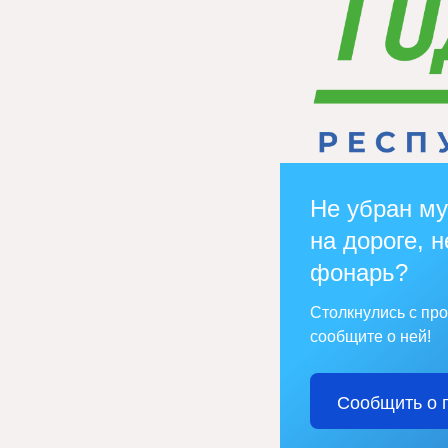
Не убран му
на дороге, н
фонарь?
Столкнулись с пр
сообщите о ней!
Сообщить о 