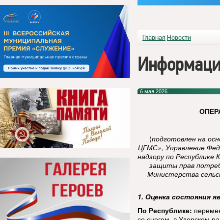
Главная
Новости
Информаци
6 мая 2026
ОПЕР
(
подготовлен на ос
ЦГМС», Управление Фед
надзору по Республике 
защиты прав потреб
Министерства сельск
1. Оценка состояния я
По Республике:
перемен
со снегом, в Удорском р