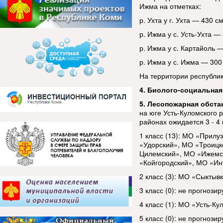
Ижма на отметках:
р. Ухта у г. Ухта — 430 см
р. Ижма у с. Усть-Ухта —
р. Ижма у с. Картайоль —
р. Ижма у с. Ижма — 300
На территории республик
4. Биолого-социальная
5. Лесопожарная обста
на юге Усть-Куломского р
районах ожидается 3 - 4 
1 класс (13): МО «Прил
«Удорский», МО «Троицк
Цилемский», МО «Ижемс
«Койгородский», МО «Ин
2 класс (3): МО «Сыктыв
3 класс (0): не прогнозир
4 класс (1): МО «Усть-Ку
5 класс (0): не прогнозир