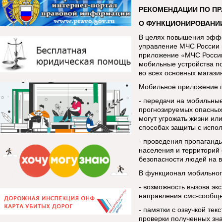
РЕКОМЕНДАЦИИ ПО П
О ФУНКЦИОНИРОВАНИ
В целях повышения эфф
управление МЧС России 
приложение «МЧС России
мобильные устройства п
во всех основных магази
Мобильное приложение п
- передачи на мобильны
прогнозируемых опасных
могут угрожать жизни ил
способах защиты с испо
- проведения пропаганды
населения и территорий 
безопасности людей на в
В функционал мобильног
- возможность вызова эк
направления смс-сообщ
- памятки с озвучкой тек
проверки полученных зн