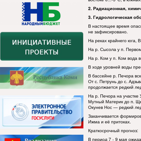
2. Радиационная, хими
3. Гидрологическая об
В настоящее время опас
не зафиксировано.
На реках крайнего юга, 
На р. Сысола у п. Первом
На р. Ком у п. Ком вода 
В ходе уровней воды пре
В бассейне р. Печора вскр
От с. Петрунь до с. Адзь
продолжается редкий ле
На р. Печора на участке 
Мутный Материк до п. Ще
Окунев Нос — редкий ле
Заканчивается формиров
Ижма и её притоках.
Краткосрочный прогноз:
В период 7 - 9 мая ожи