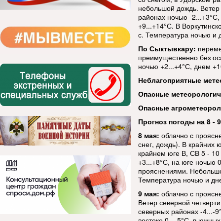
небольшой дождь. Ветер З
районах ночью -2...+3°С,
+9...+14°С. В Воркутинск
с. Температура ночью и д
По Сыктывкару:
переме
преимущественно без осад
ночью +2...+4°С, днем +1
Неблагоприятные мете
Опасные метеорологи
Опасные агрометеорол
Прогноз погоды на 8 - 9
8 мая:
облачно с проясн
снег, дождь). В крайних 
крайнем юге В, СВ 5 - 10
+3...+8°С, на юге ночью 
прояснениями. Небольшой 
Температура ночью и дне
9 мая:
облачно с проясн
Ветер северной четверти 
северных районах -4...-9
востоке 0...-5°С, в южных