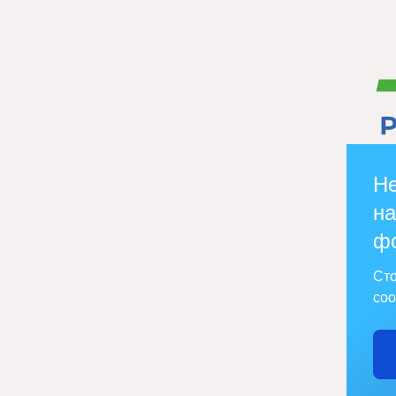
Не
на
ф
Сто
соо