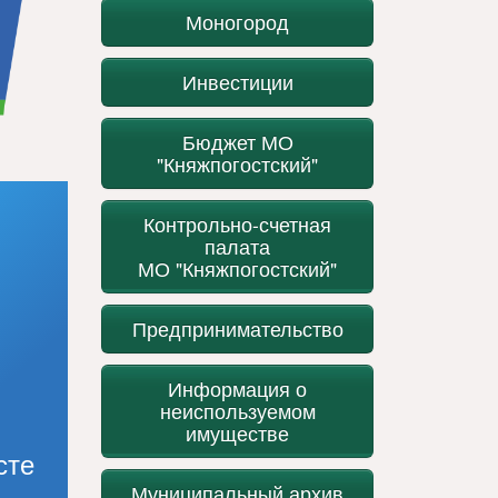
Моногород
Инвестиции
Бюджет МО
"Княжпогостский"
Контрольно-счетная
палата
МО "Княжпогостский"
Предпринимательство
Информация о
неиспользуемом
имуществе
сте
Муниципальный архив