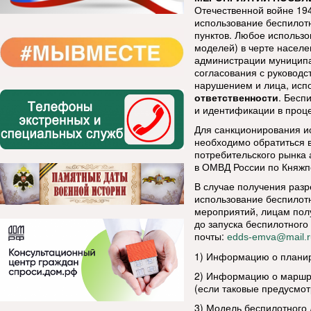
Отечественной войне 19
использование беспилот
пунктов. Любое использо
моделей) в черте насел
администрации муниципа
согласования с руководс
нарушением и лица, исп
ответственности
. Бесп
и идентификации в проц
Для санкционирования и
необходимо обратиться в
потребительского рынка 
в ОМВД России по Княжп
В случае получения раз
использование беспилотн
мероприятий, лицам пол
до запуска беспилотного
почты:
edds-emva@mail.r
1) Информацию о планир
2) Информацию о маршру
(если таковые предусмот
3) Модель беспилотного 