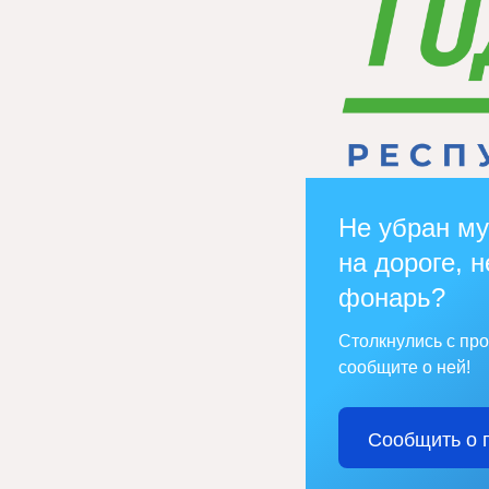
Не убран му
на дороге, н
фонарь?
Столкнулись с пр
сообщите о ней!
Сообщить о 