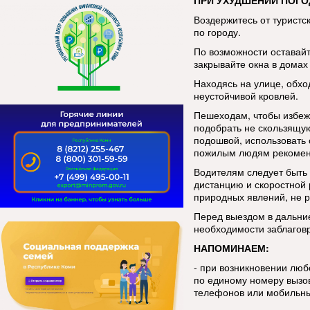
ПРИ УХУДШЕНИИ ПОГО
Воздержитесь от туристс
по городу.
По возможности оставай
закрывайте окна в домах 
Находясь на улице, обхо
неустойчивой кровлей.
Пешеходам, чтобы избеж
подобрать не скользящую
подошвой, использовать 
пожилым людям рекоменд
Водителям следует быть
дистанцию и скоростной
природных явлений, не р
Перед выездом в дальние
необходимости заблаговр
НАПОМИНАЕМ:
- при возникновении лю
по единому номеру вызов
телефонов или мобильны