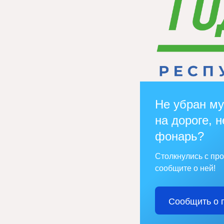
Не убран му
на дороге, н
фонарь?
Столкнулись с пр
сообщите о ней!
Сообщить о 