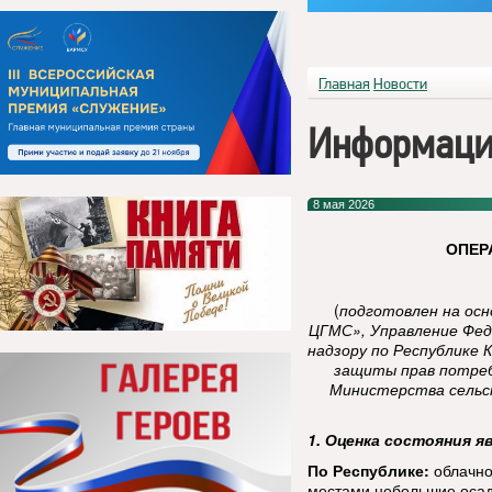
Главная
Новости
Информаци
8 мая 2026
ОПЕР
(
подготовлен на ос
ЦГМС», Управление Фед
надзору по Республике 
защиты прав потреб
Министерства сельск
1. Оценка состояния я
По Республике:
облачно
местами небольшие осадк