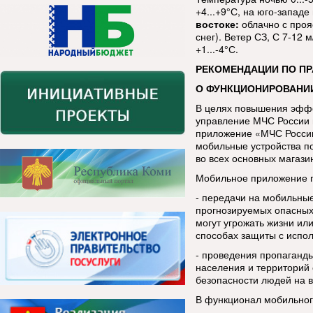
+4...+9°С, на юго-западе
востоке:
облачно с проя
снег). Ветер СЗ, С 7-12 
+1...-4°С.
РЕКОМЕНДАЦИИ ПО П
О ФУНКЦИОНИРОВАНИ
В целях повышения эфф
управление МЧС России 
приложение «МЧС России
мобильные устройства п
во всех основных магази
Мобильное приложение п
- передачи на мобильны
прогнозируемых опасных
могут угрожать жизни ил
способах защиты с испо
- проведения пропаганды
населения и территорий 
безопасности людей на в
В функционал мобильног