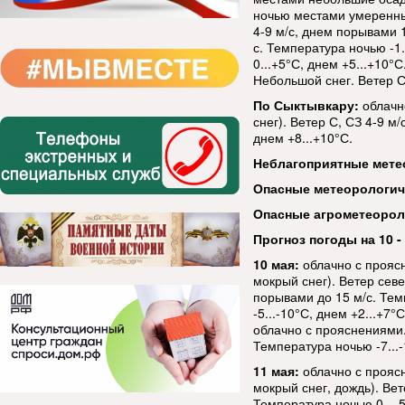
ночью местами умеренные
4-9 м/с, днем порывами 1
с. Температура ночью -1.
0...+5°С, днем +5...+10
Небольшой снег. Ветер СЗ
По Сыктывкару:
облачн
снег). Ветер С, СЗ 4-9 м
днем +8...+10°С.
Неблагоприятные мете
Опасные метеорологи
Опасные агрометеорол
Прогноз погоды на 10 - 
10 мая:
облачно с прояс
мокрый снег). Ветер сев
порывами до 15 м/с. Тем
-5...-10°С, днем +2...+7
облачно с прояснениями.
Температура ночью -7...-
11 мая:
облачно с прояс
мокрый снег, дождь). Вет
Температура ночью 0...-