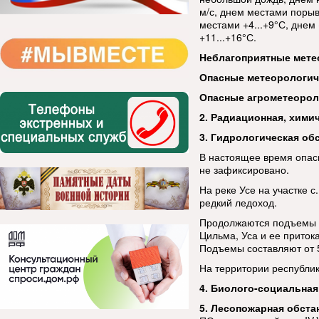
м/с, днем местами порыв
местами +4...+9°С, днем 
+11...+16°С.
Неблагоприятные мете
Опасные метеорологи
Опасные агрометеорол
2. Радиационная, хими
3. Гидрологическая об
В настоящее время опас
не зафиксировано.
На реке Усе на участке с
редкий ледоход.
Продолжаются подъемы у
Цильма, Уса и ее приток
Подъемы составляют от 5
На территории республик
4. Биолого-социальная
5. Лесопожарная обста