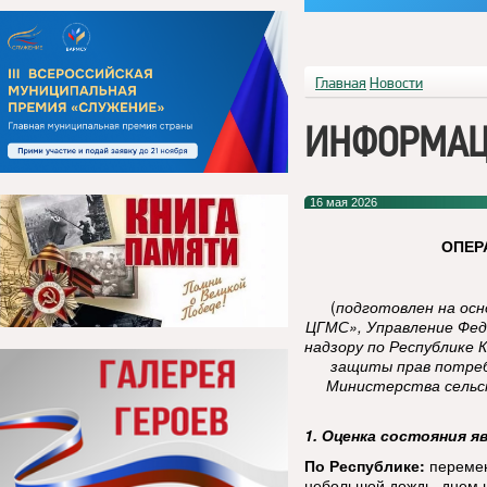
Главная
Новости
ИНФОРМАЦ
16 мая 2026
ОПЕР
(
подготовлен на ос
ЦГМС», Управление Фед
надзору по Республике 
защиты прав потреб
Министерства сельск
1. Оценка состояния я
По Республике:
перемен
небольшой дождь, днем 