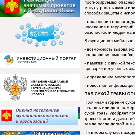
прогнозируемых опасных
могут угрожать жизни ил
способах защиты с испо
- проведения пропаганды
населения и территорий 
безопасности людей на в
В функционал мобильног
- возможность вызова эк
направления смс-сообщ
- памятки с озвучкой тек
проверки полученных зн
- определение местопол
- новостная информация
ПАЛ СУХОЙ ТРАВЫ ОП
Причинами горения сухой
шалость или даже намере
сухой травы удобряет по
травы от огня и дыма ги
земле после долгой зим
Ни в коем случае, находя