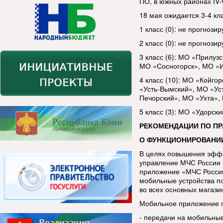
ПО, в южных районах IV-V
18 мая ожидается 3-4 кл
1 класс (0): не прогнозир
2 класс (0): не прогнозир
3 класс (6): МО «Прилу
МО «Сосногорск», МО «И
4 класс (10): МО «Койг
«Усть-Вымский», МО «Ус
Печорский», МО «Ухта»,
5 класс (3): МО «Удорск
РЕКОМЕНДАЦИИ ПО П
О ФУНКЦИОНИРОВАНИ
В целях повышения эфф
управление МЧС России 
приложение «МЧС России
мобильные устройства п
во всех основных магази
Мобильное приложение п
- передачи на мобильны