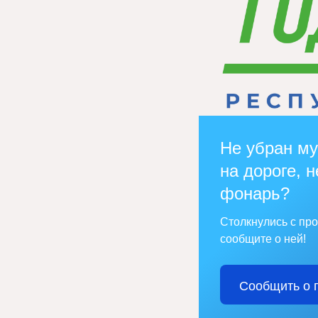
Не убран му
на дороге, н
фонарь?
Столкнулись с пр
сообщите о ней!
Сообщить о 