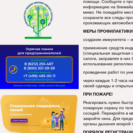
помощи. Сообщите о про
информацию на ближайш
мимо. Не покидайте мес
сохраните все следы про
проезжающих автомобиле
МЕРЫ ПРОФИЛАКТИКИ
создание иммунитета – 
применение средств инд
(специальная защитная 
сапоги, заправляя в ни
использование репеллен
проведение работ по уни
через каждые 1-2 часа н
своей одежды и открытых
ПРИ ПОЖАРЕ!
Реагировать нужно быстр
пожарную охрану по тел
соседей. Перекройте в кв
закройте окна. Для пред
органы дыхания мокрой 
ПОРЯДОК РЕГИСТРАЦИ