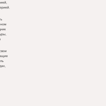
рией,
ерией.
ть
нном
дник
уры,
я
свои
чащие
ель
дах,