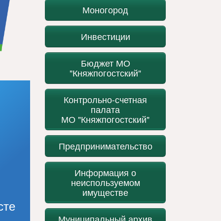
Моногород
Инвестиции
Бюджет МО
"Княжпогостский"
Контрольно-счетная
палата
МО "Княжпогостский"
Предпринимательство
Информация о
неиспользуемом
имуществе
сте
Муниципальный архив