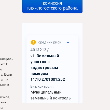
комиссия
Княжпогостского района
онверте».
ют. В
я
у. Если
ся, и
еньшем
изиса,
тник
ых