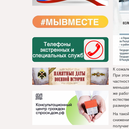
К сожал
При этом
частнос
меньшая
же работ
естеств
размере
На тако
снижени
получае