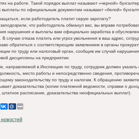
тях на работе. Такой порядок выплат называют «черной» бухгалте
ак выплаты по официальным документам называют «белой» бухгалт
ращаться, если работодатель платит серую зарплату?
 заподозрили, что работодатель обманул вас, вы вправе потребова
ния нарушения и выплаты вам официально заработка в обусловле
 В случае отказа платить или угроз увольнения в ваш адрес, сотру
раво обратиться с соответствующим заявлением в органы прокурат
екции по труду или налоговый орган, сообщив им случай нарушени
вой дисциплины на предприятии.
е, направляемой в Инспекцию по труду, сотрудник должен указать 
 должность, место работы и непосредственно сведения, противоре
ющему законодательству по труду и налогам. К обращению заявит
ывает доказательства (копии платежной ведомости, справки о дохо
, штатное расписание, доказательства неофициальных выплат).
 новостей