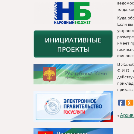
ведомос
тогда к
Куда об
Если вы
устране
размере.
имеет п
госинсп
финансо
В Жалоб
Ф.И.О.,
действу
приклад
приказы
Архив
«