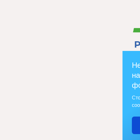
Не
на
ф
Сто
соо