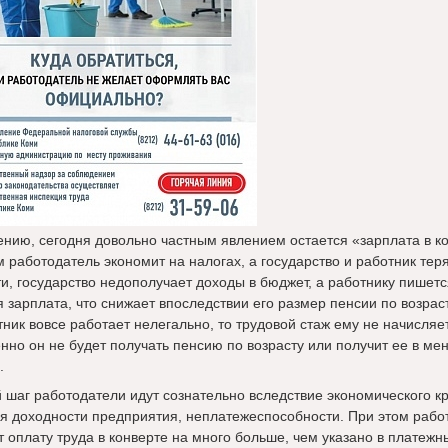
ению, сегодня довольно частным явлением остается «зарплата в к
 работодатель экономит на налогах, а государство и работник теря
ти, государство недополучает доходы в бюджет, а работнику пишетс
 зарплата, что снижает впоследствии его размер пенсии по возраст
ник вовсе работает нелегально, то трудовой стаж ему не начисляет
енно он не будет получать пенсию по возрасту или получит ее в м
.
й шаг работодатели идут сознательно вследствие экономического кр
я доходности предприятия, неплатежеспособности. При этом рабо
т оплату труда в конверте на много больше, чем указано в платежн