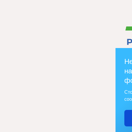
Не
на
ф
Сто
соо