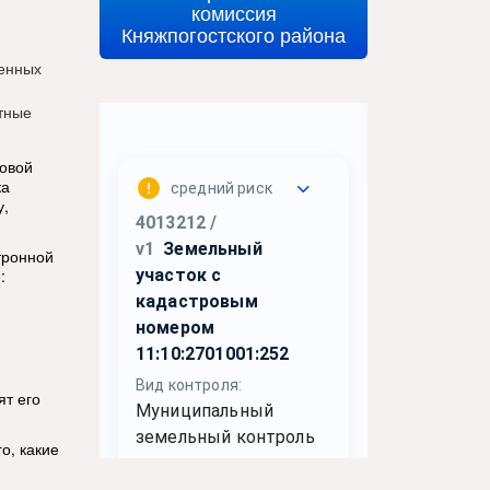
комиссия
Княжпогостского района
ленных
тные
говой
ка
у,
тронной
:
ят его
о, какие