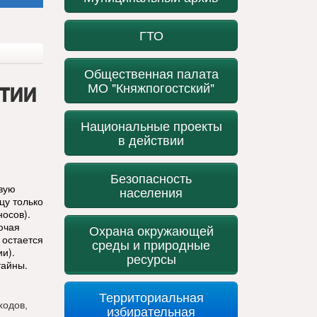
ГТО
Общественная палата
ытии
МО "Княжпогостский"
Национальные проекты
в действии
Безопасность
вую
населения
цу только
носов).
ючая
Охрана окружающей
 остается
среды и природные
и).
ресурсы
тайны.
Территориальная
ходов,
избирательная