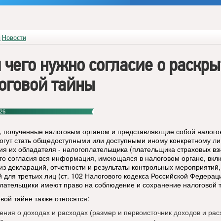
я
Новости
 чего нужно согласие о раскр
оговой тайны
26
, полученные налоговым органом и представляющие собой налого
могут стать общедоступными или доступными иному конкретному ли
сия их обладателя - налогоплательщика (плательщика страховых вз
ого согласия вся информация, имеющаяся в налоговом органе, вкл
из деклараций, отчетности и результаты контрольных мероприятий,
 для третьих лиц (ст. 102 Налогового кодекса Российской Федераци
лательщики имеют право на соблюдение и сохранение налоговой 
вой тайне также относятся:
ения о доходах и расходах (размер и первоисточник доходов и рас