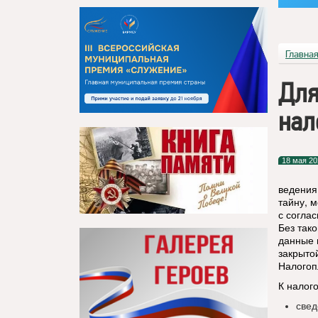
Главна
Для
нал
18 мая 20
ведения
тайну, 
с согла
Без так
данные 
закрытой
Налогоп
К налого
свед