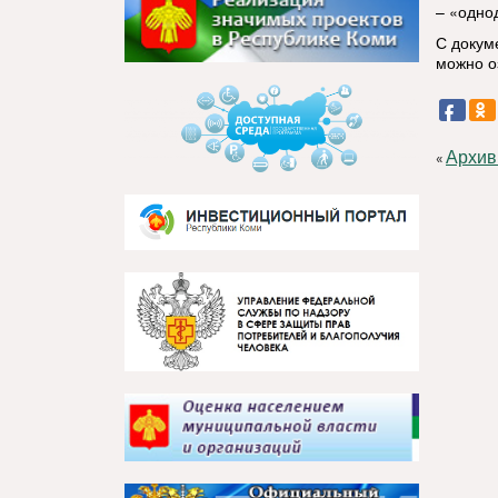
– «одно
С докум
можно о
Архив
«