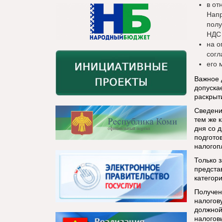
в от
Напр
полу
НДС 
на о
согл
его 
Важное 
допуска
раскрыт
Сведени
тем же 
дня со 
подгото
налогоп
Только 
предста
категори
Получен
налогов
должной
налогов