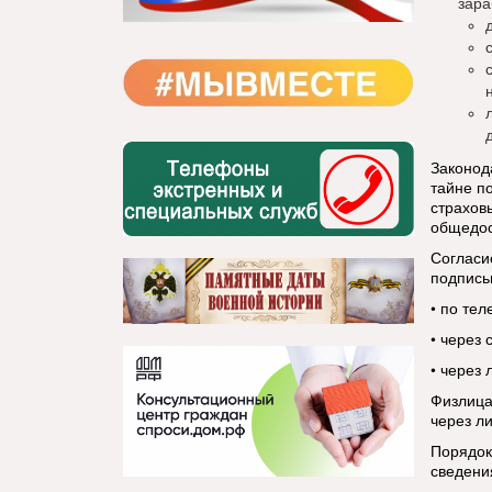
зара
Законод
тайне п
страхов
общедос
Согласи
подпись
• по те
• через
• через
Физлица
через л
Порядок 
сведени