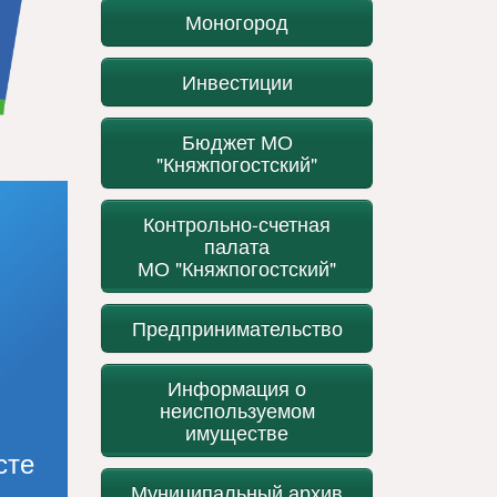
Моногород
Инвестиции
Бюджет МО
"Княжпогостский"
Контрольно-счетная
палата
МО "Княжпогостский"
Предпринимательство
Информация о
неиспользуемом
имуществе
сте
Муниципальный архив