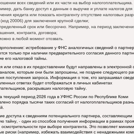
ношении всех сведений или их части на выбор налогоплательщика.
имер, дать банку доступ к данным о выручке и уплате налогов для
чения кредита или показать контрагенту отсутствие налоговых раз
(код 20006) для заключения крупной сделки;
пределенный срок или бессрочно. Например, на период заключени
ашения, контракта, договора;
можно в любой момент отозвать.
дополнение: истребование у ФНС аналогичных сведений о партне
ется только при наличии предварительного согласия данного партн
ие его налоговой тайны.
я или отказ в их предоставлении будут направлены в электронной
каналом, которым они были запрошены, не позднее следующего ра
дня поступления запроса. Информация о том, кто запрашивал сведе
вленных ответах будет отображаться в личных кабинетах
лательщиков, раскрывших налоговую тайну.
за текущий период 2026 года в УФНС России по Республике Коми
влено порядка тысячи таких согласий от налогоплательщиков разн
й.
ие доступа к сведениям потенциального партнера, составляющим
ую тайну, - один из способов получения информации в рамках про
 осмотрительности при выборе контрагента. Это позволяет миним
ые риски (например, избежать взаимодействия с ненадежными ко