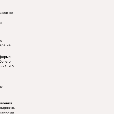
рывов по
я
ре
ера на
 форме
бочего
ния, и о
ых
явления
изировать
мпаниями