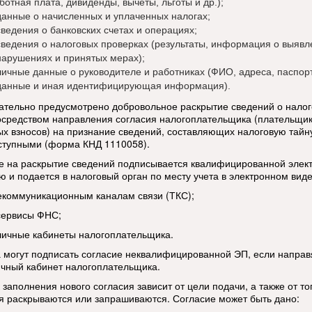
ботная плата, дивиденды, вычеты, льготы и др.);
данные о начисленных и уплаченных налогах;
сведения о банковских счетах и операциях;
сведения о налоговых проверках (результаты, информация о выяв
нарушениях и принятых мерах);
личные данные о руководителе и работниках (ФИО, адреса, паспор
данные и иная идентифицирующая информация).
ательно предусмотрено добровольное раскрытие сведений о нало
осредством направления согласия налогоплательщика (плательщи
ых взносов) на признание сведений, составляющих налоговую тайн
тупными (форма КНД 1110058).
е на раскрытие сведений подписывается квалифицированной элек
ю и подается в налоговый орган по месту учета в электронном виде
лекоммуникационным каналам связи (ТКС);
 сервисы ФНС;
 личные кабинеты налогоплательщика.
 могут подписать согласие неквалифицированной ЭП, если направ
ичный кабинет налогоплательщика.
заполнения нового согласия зависит от цели подачи, а также от тог
я раскрываются или запрашиваются. Согласие может быть дано: