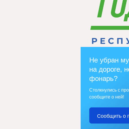
Не убран му
на дороге, н
фонарь?
Столкнулись с пр
сообщите о ней!
Сообщить о 