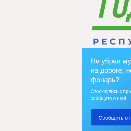
Не убран му
на дороге, н
фонарь?
Столкнулись с пр
сообщите о ней!
Сообщить о 