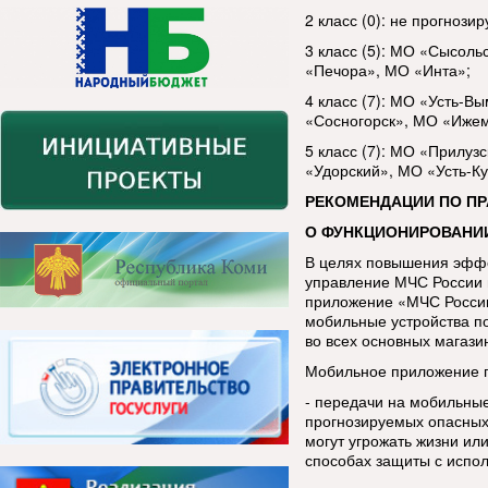
2 класс (0): не прогнозир
3 класс (5): МО «Сысол
«Печора», МО «Инта»;
4 класс (7): МО «Усть-В
«Сосногорск», МО «Ижем
5 класс (7): МО «Прилуз
«Удорский», МО «Усть-К
РЕКОМЕНДАЦИИ ПО П
О ФУНКЦИОНИРОВАНИ
В целях повышения эфф
управление МЧС России 
приложение «МЧС России
мобильные устройства п
во всех основных магази
Мобильное приложение п
- передачи на мобильны
прогнозируемых опасных
могут угрожать жизни ил
способах защиты с испо