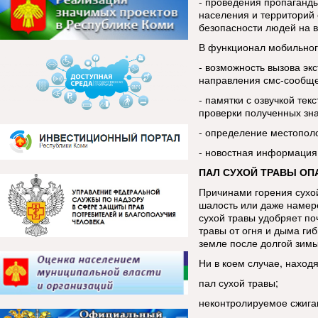
- проведения пропаганды
населения и территорий 
безопасности людей на в
В функционал мобильног
- возможность вызова эк
направления смс-сообщ
- памятки с озвучкой тек
проверки полученных зн
- определение местопол
- новостная информация
ПАЛ СУХОЙ ТРАВЫ ОП
Причинами горения сухой
шалость или даже намере
сухой травы удобряет по
травы от огня и дыма ги
земле после долгой зим
Ни в коем случае, находя
пал сухой травы;
неконтролируемое сжига