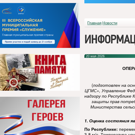
Главная
Новости
ИНФОРМАЦ
20 мая 2026
ОПЕР
(
подготовлен на ос
ЦГМС», Управление Фед
надзору по Республике 
защиты прав потреб
Министерства сельск
1. Оценка состояния я
По Республике:
перемен
3-8 м/с. Температура ноч