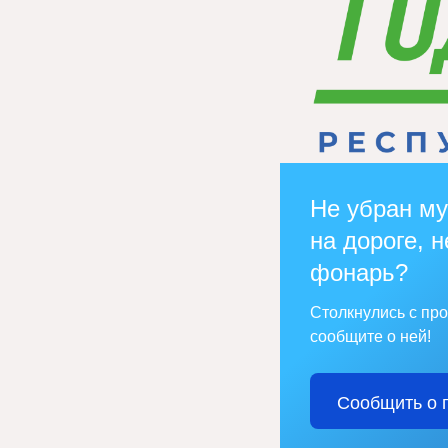
Не убран му
на дороге, н
фонарь?
Столкнулись с пр
сообщите о ней!
Сообщить о 