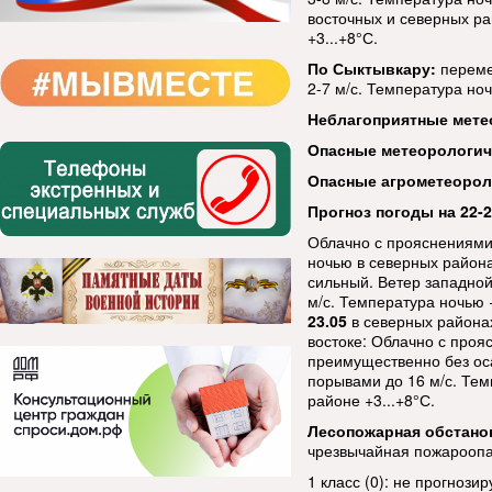
восточных и северных ра
+3...+8°С.
По Сыктывкару:
переме
2-7 м/с. Температура ноч
Неблагоприятные мете
Опасные метеорологи
Опасные агрометеорол
Прогноз погоды на 22-2
Облачно с прояснениями
ночью в северных района
сильный. Ветер западной
м/с. Температура ночью +
23.05
в северных районах
востоке: Облачно с проя
преимущественно без оса
порывами до 16 м/с. Темп
районе +3...+8°С.
Лесопожарная обстано
чрезвычайная пожароопас
1 класс (0): не прогнозир