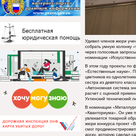
Удивил членов жюри учен
собрать умную колонку 
через голосовые запросы
номинации «Искусственн
В этом году проекты по
«Естественные науки». 
цветников из однолетник
сестра из девятого клас
«Автономная система эн
расчет с оценкой приме
Ухтинский технический л
В номинации «Металлурги
«Кванториума». Он уже п
увлекается токарной обр
жюри конкурса проект «В
смог продемонстрироват
доску, которую сделал с