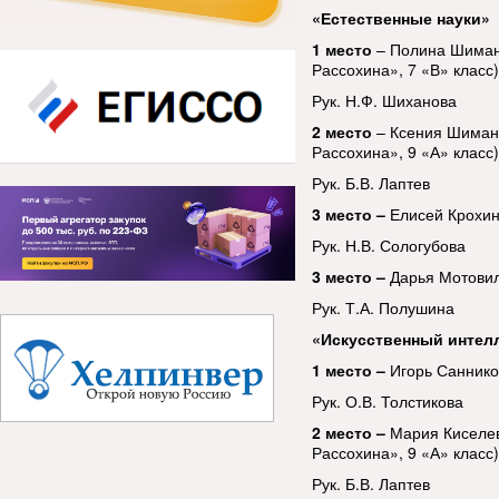
«Естественные науки»
1 место
– Полина Шиманс
Рассохина», 7 «В» класс)
Рук. Н.Ф. Шиханова
2 место
– Ксения Шиманс
Рассохина», 9 «А» класс)
Рук. Б.В. Лаптев
3 место –
Елисей Крохин
Рук. Н.В. Сологубова
3 место –
Дарья Мотови
Рук. Т.А. Полушина
«Искусственный интел
1 место –
Игорь Саннико
Рук. О.В. Толстикова
2 место –
Мария Киселе
Рассохина», 9 «А» класс)
Рук. Б.В. Лаптев