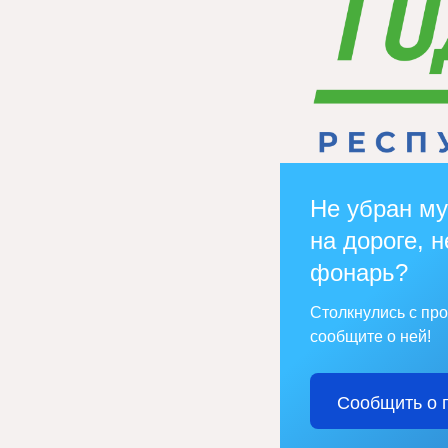
Не убран му
на дороге, н
фонарь?
Столкнулись с пр
сообщите о ней!
Сообщить о 