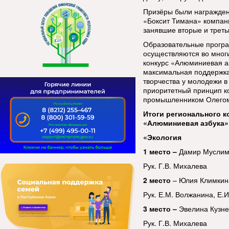
Призёры были награжде
«Боксит Тимана» компан
занявшие вторые и треть
Образовательные програ
осуществляются во мног
конкурс «Алюминиевая а
максимальная поддержка
творчества у молодежи в
приоритетный принцип ко
промышленником Олегом
Итоги регионального к
«Алюминиевая азбука» 
«Экология
1 место –
Дамир Муслим
Рук. Г.В. Михалева
2 место
– Юлия Климкина
Рук. Е.М. Волжанина, Е.И
3 место –
Эвелина Кузне
Рук. Г.В. Михалева