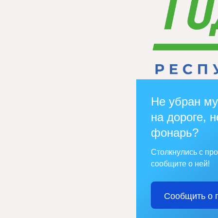
Не убран му
на дороге, н
фонарь?
Столкнулись с пр
сообщите о ней!
Сообщить о 