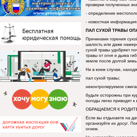
проверки полученных зн
- определение местопол
- новостная информация
ПАЛ СУХОЙ ТРАВЫ ОП
Причинами горения сухой
шалость или даже намере
сухой травы удобряет по
травы от огня и дыма ги
земле после долгой зим
Ни в коем случае, находя
пал сухой травы;
неконтролируемое сжига
будьте осторожны при ку
погоды легко приводят к
ОБРАЩАЕМСЯ К РОДИТ
Если вы отдыхаете на да
организуйте их досуг. По
огнем.