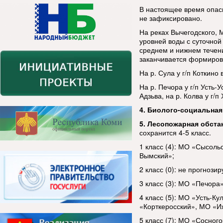
В настоящее время опас
не зафиксировано.
На реках Вычегодского, 
уровней воды с суточной
среднем и нижнем течении
заканчивается формиров
На р. Сула у г/п Коткино
На р. Печора у г/п Усть-
Адзьва, на р. Колва у г/
4. Биолого-социальная
5. Лесопожарная обста
сохранится 4-5 класс.
1 класс (4): МО «Сысол
Вымский»;
2 класс (0): не прогнозир
3 класс (3): МО «Печора
4 класс (5): МО «Усть-К
«Корткеросский», МО «И
5 класс (7): МО «Сосног