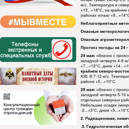
м/с. Температура в севе
+13...+18°С, на крайнем 
районах ночью +9...+14°С
Неблагоприятные мете
Опасные метеорологи
Опасные агрометеорол
Прогноз погоды на 24 - 
24 мая:
облачно с прояс
западной четверти 4-9 м
+7...+12°С, днем +14...+
крайнем северо-восто
ЮВ, В 7-12 м/с. Температ
районе +5...+10°С.
25 мая:
облачно с прояс
западной четверти 5-10 м
отдельных северных райо
Небольшие осадки (мокры
-2...+3°С, днем +5...+10°
2. Радиационная, хими
.
3. Гидрологическая об