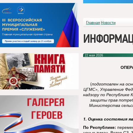
Главная
Новости
ИНФОРМАЦ
22 мая 2026
ОПЕР
(
подготовлен на ос
ЦГМС», Управление Фед
надзору по Республике 
защиты прав потреб
Министерства сельск
1. Оценка состояния я
По Республике:
перемен
ночью туман. Ветер СЗ, 