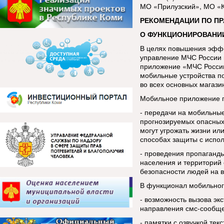
МО «Прилузский», МО «К
РЕКОМЕНДАЦИИ ПО П
О ФУНКЦИОНИРОВАНИ
В целях повышения эфф
управление МЧС России 
приложение «МЧС России
мобильные устройства п
во всех основных магази
Мобильное приложение п
- передачи на мобильны
прогнозируемых опасных
могут угрожать жизни ил
способах защиты с испо
- проведения пропаганды
населения и территорий 
безопасности людей на в
В функционал мобильног
- возможность вызова эк
направления смс-сообщ
- памятки с озвучкой тек