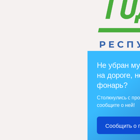
Не убран му
на дороге, н
фонарь?
Столкнулись с пр
сообщите о ней!
Сообщить о 