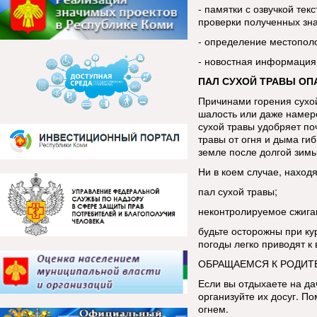
- памятки с озвучкой тек
проверки полученных зн
- определение местопол
- новостная информация
ПАЛ СУХОЙ ТРАВЫ ОП
Причинами горения сухой
шалость или даже намере
сухой травы удобряет по
травы от огня и дыма ги
земле после долгой зим
Ни в коем случае, находя
пал сухой травы;
неконтролируемое сжига
будьте осторожны при ку
погоды легко приводят к
ОБРАЩАЕМСЯ К РОДИТ
Если вы отдыхаете на да
организуйте их досуг. По
огнем.