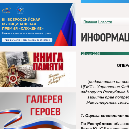
Главная
Новости
ИНФОРМАЦ
23 мая 2026
ОПЕР
(
подготовлен на ос
ЦГМС», Управление Фед
надзору по Республике 
защиты прав потреб
Министерства сельск
1. Оценка состояния я
По Республике:
облачно
Ветер Ю, ЮВ с переходом