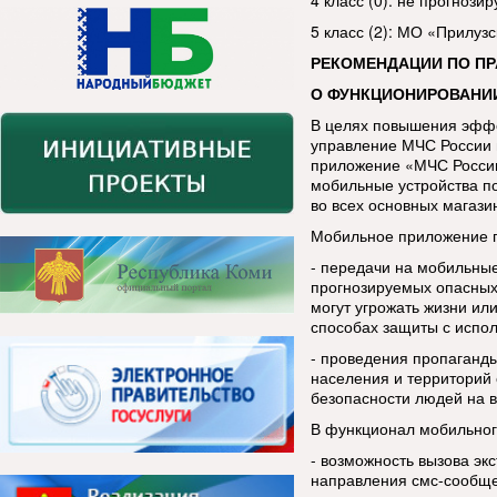
4 класс (0): не прогнозир
5 класс (2): МО «Прилуз
РЕКОМЕНДАЦИИ ПО П
О ФУНКЦИОНИРОВАНИ
В целях повышения эфф
управление МЧС России 
приложение «МЧС России
мобильные устройства п
во всех основных магази
Мобильное приложение п
- передачи на мобильны
прогнозируемых опасных
могут угрожать жизни ил
способах защиты с испо
- проведения пропаганды
населения и территорий 
безопасности людей на в
В функционал мобильног
- возможность вызова эк
направления смс-сообщ