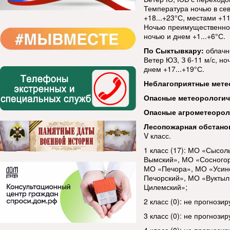
Температура ночью в сев
+18...+23°С, местами +1
Ночью преимущественно 
ночью и днем +1...+6°С.
По Сыктывкару:
облачн
Ветер ЮЗ, З 6-11 м/с, н
днем +17...+19°С.
Неблагоприятные мете
Опасные метеорологи
Опасные агрометеорол
Лесопожарная обстано
V класс.
1 класс (17): МО «Сысо
Вымский», МО «Сосногор
МО «Печора», МО «Усинс
Печорский», МО «Вуктыл
Цилемский»;
2 класс (0): не прогнозир
3 класс (0): не прогнозир