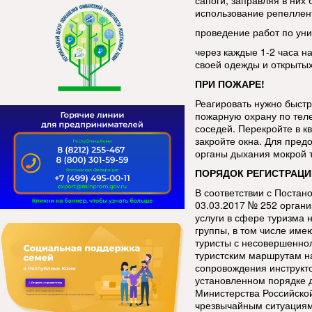
сапоги, заправляя в ни
использование репеллен
проведение работ по уни
через каждые 1-2 часа н
своей одежды и открытых
ПРИ ПОЖАРЕ!
Реагировать нужно быстр
пожарную охрану по тел
соседей. Перекройте в кв
закройте окна. Для пред
органы дыхания мокрой 
ПОРЯДОК РЕГИСТРАЦИ
В соответствии с Постан
03.03.2017 № 252 орган
услуги в сфере туризма 
группы, в том числе име
туристы с несовершенно
туристским маршрутам н
сопровождения инструкт
установленном порядке 
Министерства Российско
чрезвычайным ситуациям