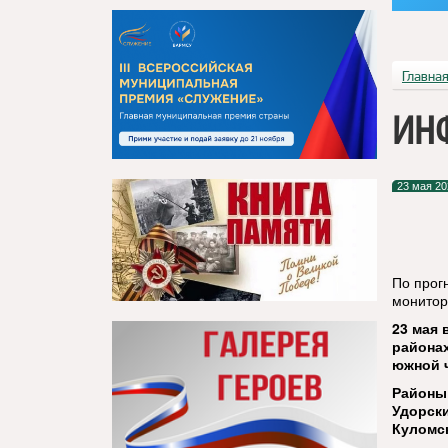
Главна
ИН
23 мая 20
По прог
монитор
23 мая 
районах
южной ч
Районы:
Удорски
Куломск