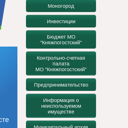
Моногород
Инвестиции
Бюджет МО
"Княжпогостский"
Контрольно-счетная
палата
МО "Княжпогостский"
Предпринимательство
Информация о
неиспользуемом
имуществе
сте
Муниципальный архив