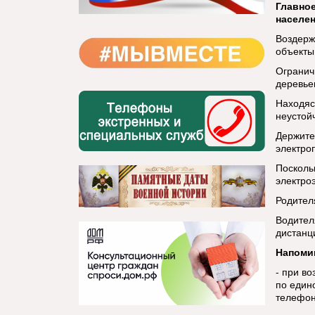
Главно
населе
Воздерж
объекты
Огранич
деревье
Находяс
неустой
Держите
электро
Посколь
электро
Родител
Водител
дистанц
Напоми
- при в
по един
телефон