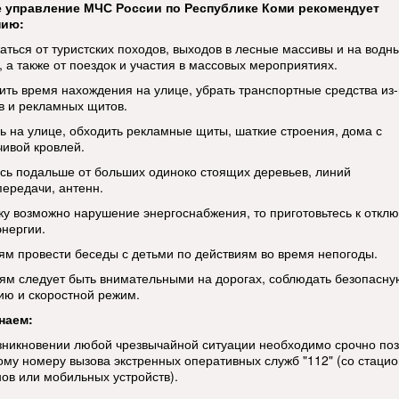
е управление МЧС России по Республике Коми рекомендует
нию:
аться от туристских походов, выходов в лесные массивы и на водн
, а также от поездок и участия в массовых мероприятиях.
ить время нахождения на улице, убрать транспортные средства из
в и рекламных щитов.
ь на улице, обходить рекламные щиты, шаткие строения, дома с
чивой кровлей.
сь подальше от больших одиноко стоящих деревьев, линий
передачи, антенн.
ку возможно нарушение энергоснабжения, то приготовьтесь к откл
энергии.
ям провести беседы с детьми по действиям во время непогоды.
ям следует быть внимательными на дорогах, соблюдать безопасну
ию и скоростной режим.
наем:
озникновении любой чрезвычайной ситуации необходимо срочно по
ому номеру вызова экстренных оперативных служб "112" (со стаци
ов или мобильных устройств).