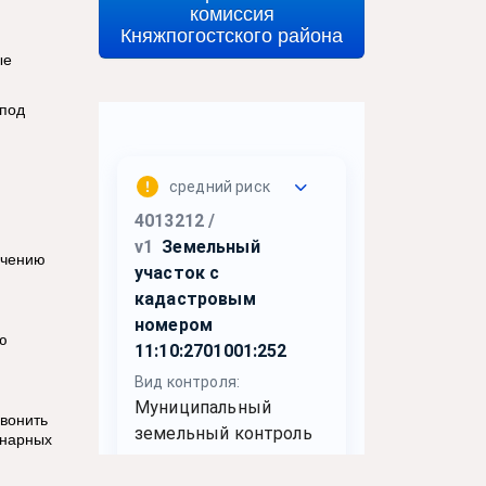
комиссия
Княжпогостского района
ые
-под
ючению
ю
звонить
онарных