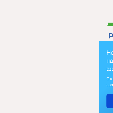
Не
на
ф
Сто
соо