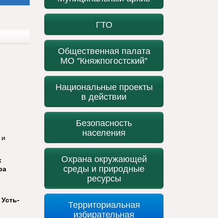
ГТО
Общественная палата
МО "Княжпогостский"
Национальные проекты
в действии
Безопасность
населения
 и
Охрана окружающей
х
среды и природные
ра
ресурсы
 Усть-
Территориальная
избирательная