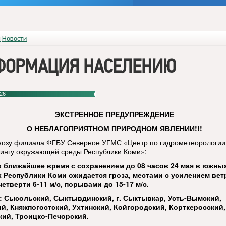
я
Новости
ФОРМАЦИЯ НАСЕЛЕНИЮ
26
ЭКСТРЕННОЕ ПРЕДУПРЕЖДЕНИЕ
О НЕБЛАГОПРИЯТНОМ ПРИРОДНОМ ЯВЛЕНИИ!!!
нозу филиала ФГБУ Северное УГМС «Центр по гидрометеорологии
ингу окружающей среды Республики Коми»:
в ближайшее время с сохранением до 08 часов 24 мая в южны
 Республики Коми ожидается гроза, местами с усилением вет
етверти 6-11 м/с, порывами до 15-17 м/с.
 Сысольский, Сыктывдинский, г. Сыктывкар, Усть-Вымский,
й, Княжпогостский, Ухтинский, Койгородский, Корткеросский,
ий, Троицко-Печорский.