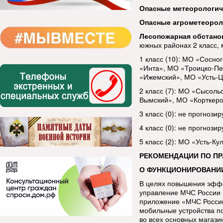
Опасные метеорологи
Опасные агрометеорол
Лесопожарная обстано
южных районах 2 класс, 
1 класс (10): МО «Сосно
«Инта», МО «Троицко-Пе
«Ижемский», МО «Усть-Ц
2 класс (7): МО «Сысол
Вымский», МО «Корткеро
3 класс (0): не прогнозир
4 класс (0): не прогнозир
5 класс (2): МО «Усть-К
РЕКОМЕНДАЦИИ ПО П
О ФУНКЦИОНИРОВАНИ
В целях повышения эфф
управление МЧС России 
приложение «МЧС России
мобильные устройства п
во всех основных магази