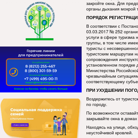
закройте окна. Для пред
органы дыхания мокрой 
ПОРЯДОК РЕГИСТРАЦИ
В соответствии с Постан
03.03.2017 № 252 орган
услуги в сфере туризма 
группы, в том числе име
туристы с несовершенно
туристским маршрутам н
сопровождения инструкт
установленном порядке 
Министерства Российско
чрезвычайным ситуациям
соответствующему субъе
ПРИ УХУДШЕНИИ ПОГО
Воздержитесь от туристс
по городу.
По возможности оставай
закрывайте окна в домах 
Находясь на улице, обхо
неустойчивой кровлей.