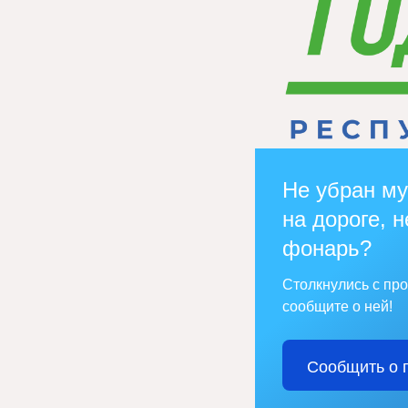
Не убран му
на дороге, н
фонарь?
Столкнулись с пр
сообщите о ней!
Сообщить о 