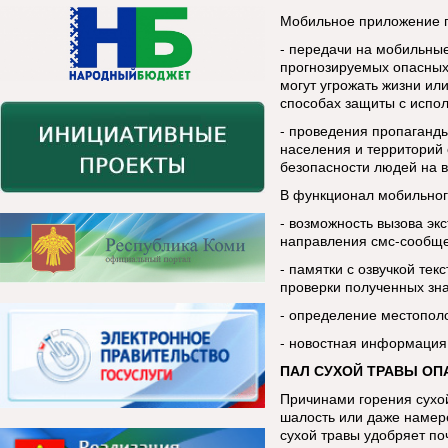
Мобильное приложение п
- передачи на мобильны
прогнозируемых опасных
могут угрожать жизни ил
способах защиты с испо
- проведения пропаганды
населения и территорий 
безопасности людей на в
В функционал мобильног
- возможность вызова эк
направления смс-сообщ
- памятки с озвучкой тек
проверки полученных зн
- определение местопол
- новостная информация
ПАЛ СУХОЙ ТРАВЫ ОП
Причинами горения сухой
шалость или даже намере
сухой травы удобряет по