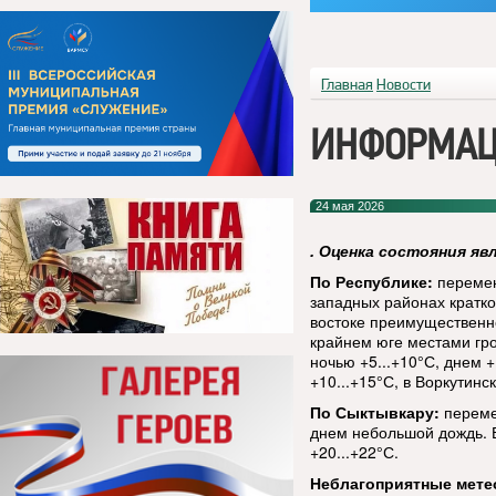
Главная
Новости
ИНФОРМАЦ
24 мая 2026
. Оценка состояния яв
По Республике:
перемен
западных районах кратк
востоке преимущественно
крайнем юге местами гро
ночью +5...+10°С, днем +
+10...+15°С, в Воркутинс
По Сыктывкару:
переме
днем небольшой дождь. В
+20...+22°С.
Неблагоприятные мете