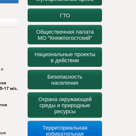
ГТО
Общественная палата
МО "Княжпогостский"
Национальные проекты
в действии
 и
Безопасность
населения
тся
-17 м/с.
Охрана окружающей
среды и природные
тся
ресурсы
Территориальная
ные
избирательная