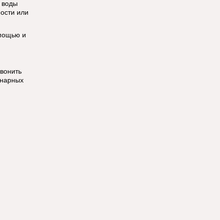
 воды
ности или
омощью и
звонить
онарных