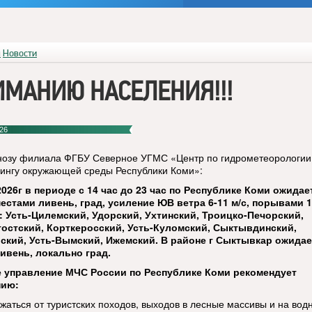
я
Новости
МАНИЮ НАСЕЛЕНИЯ!!!
26
нозу филиала ФГБУ Северное УГМС «Центр по гидрометеорологии
ингу окружающей среды Республики Коми»:
2026г в периоде с 14 час до 23 час по Республике Коми ожидае
местами ливень, град, усиление ЮВ ветра 6-11 м/с, порывами 15
 Усть-Цилемский, Удорский, Ухтинский, Троицко-Печорский,
остский, Корткеросский, Усть-Куломский, Сыктывдинский,
кий, Усть-Вымский, Ижемский. В районе г Сыктывкар ожидае
ливень, локально град
.
е управление МЧС России по Республике Коми рекомендует
нию:
ржаться от туристских походов, выходов в лесные массивы и на вод