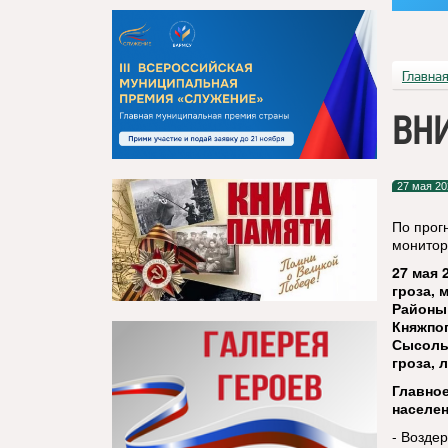
Главна
ВНИ
27 мая 20
По прог
монитор
27 мая 
гроза, 
Районы:
Княжпог
Сысольс
гроза, 
Главно
населе
- Возде