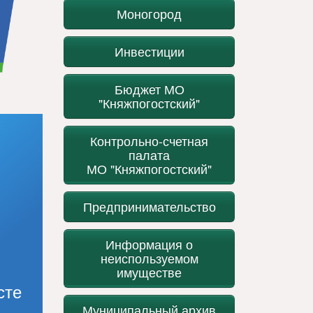
Моногород
Инвестиции
Бюджет МО
"Княжпогостский"
Контрольно-счетная
палата
МО "Княжпогостский"
Предпринимательство
Информация о
неиспользуемом
имуществе
сте
Муниципальный архив