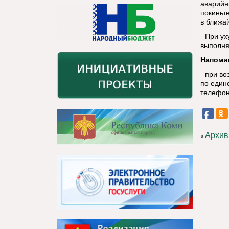
аварийн
покиньт
в ближа
- При у
выполня
Напоми
- при в
по един
телефон
Архив
«