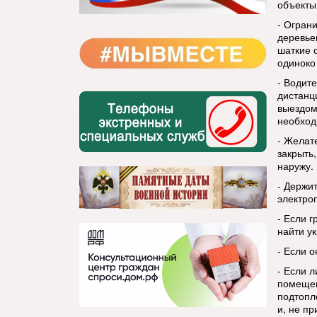
объекты
- Огран
деревье
шаткие 
одиноко
- Водит
дистанц
выездом
необход
- Желат
закрыть
наружу.
- Держи
электро
- Если г
найти у
- Если 
- Если л
помещен
подтопл
и, не п