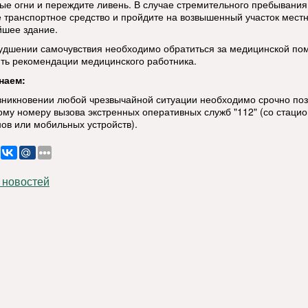
ые огни и переждите ливень. В случае стремительного пребывания
е транспортное средство и пройдите на возвышенный участок мест
йшее здание.
худшении самочувствия необходимо обратиться за медицинской п
ть рекомендации медицинского работника.
наем:
озникновении любой чрезвычайной ситуации необходимо срочно по
ому номеру вызова экстренных оперативных служб "112" (со стаци
ов или мобильных устройств).
 новостей