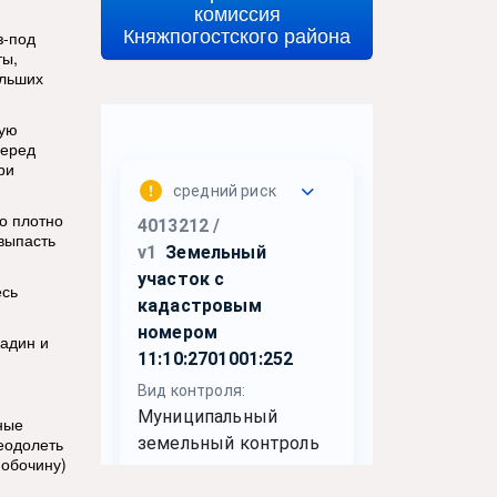
комиссия
Княжпогостского района
з-под
ты,
ольших
ную
Перед
ри
о плотно
 выпасть
есь
радин и
ные
еодолеть
 обочину)