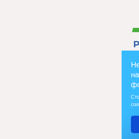
Не
на
ф
Сто
соо