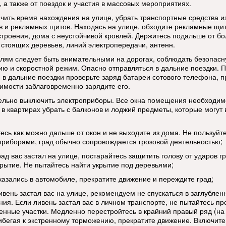
, а также от поездок и участия в массовых мероприятиях.
ичить время нахождения на улице, убрать транспортные средства и
в и рекламных щитов. Находясь на улице, обходите рекламные щи
строения, дома с неустойчивой кровлей. Держитесь подальше от б
 стоящих деревьев, линий электропередачи, антенн.
елям следует быть внимательными на дорогах, соблюдать безопас
ию и скоростной режим. Опасно отправляться в дальние поездки. 
 в дальние поездки проверьте заряд батареи сотового телефона, п
имости заблаговременно зарядите его.
ельно выключить электроприборы. Все окна помещения необходим
, в квартирах убрать с балконов и лоджий предметы, которые могут
тесь как можно дальше от окон и не выходите из дома. Не пользуйт
приборами, град обычно сопровождается грозовой деятельностью;
рад вас застал на улице, постарайтесь защитить голову от ударов г
крытие. Не пытайтесь найти укрытие под деревьями;
оказались в автомобиле, прекратите движение и переждите град;
ивень застал вас на улице, рекомендуем не спускаться в заглублен
ия. Если ливень застал вас в личном транспорте, не пытайтесь пр
енные участки. Медленно перестройтесь в крайний правый ряд (на
рибегая к экстренному торможению, прекратите движение. Включите