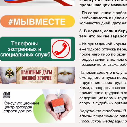
превышающих максима
- По соглашению с работ
необходимость в целом о
количество дней, дату на
3. В случае, если я бе
тем, что он «не зарабо
-
Из приведенной нормы 
ежегодного отпуска пере
после него либо по окон
предоставлен в полном о
независимо от стажа раб
Напоминаем, что в случ
ежегодного отпуска пере
нарушения своих трудовы
Коми, а вопросы связанн
применению трудового з
содержащих нормы трудо
спору, в судебных органа
Н
арушение требований
административную отв
Российской Федерации 