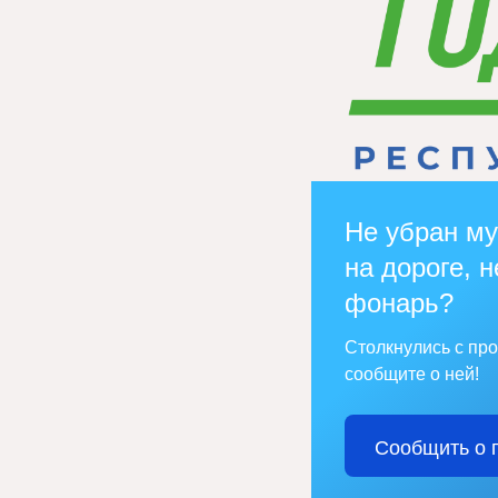
Не убран му
на дороге, н
фонарь?
Столкнулись с пр
сообщите о ней!
Сообщить о 