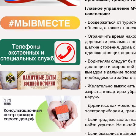
Главное управление М
населению:
- Воздержаться от турис
объекты, а также от пое
- Ограничить время нахо
деревьев и рекламных щ
шаткие строения, дома с
одиноко стоящих деревье
- Водителям следует бы
дистанцию и скоростной 
выездом в дальние поезд
необходимости заблаговр
- Желательно выключить
закрыть, в квартирах уб
наружу.
- Держитесь как можно д
электроприборами, град
- Если град вас застал н
найти укрытие. Не пытай
- Если оказались в авто