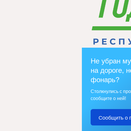
Не убран му
на дороге, н
фонарь?
Столкнулись с пр
сообщите о ней!
Сообщить о 