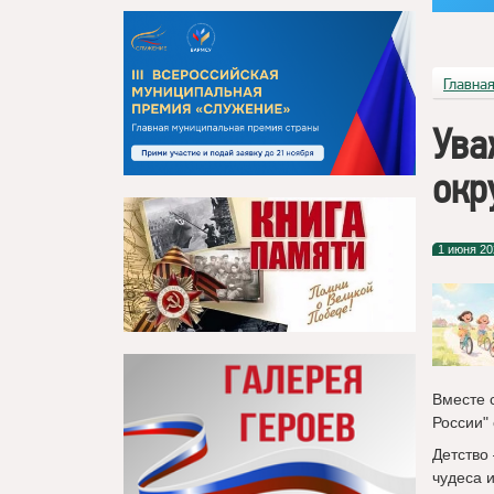
Главна
Ува
окр
1 июня 20
Вместе 
России"
Детство
чудеса и