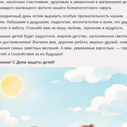
ие, насколько счастливым, здоровым и уверенным в завтрашнем дн
 каждого маленького жителя нашего Княжпогостского округа.
праздничный день хотим выразить особую признательность нашим
ям, бабушкам и дедушкам, педагогам, воспитателям и всем, кто да
епло и заботу. Спасибо вам за вашу любовь, терпение и мудрость.
 наших детей будет радостное, мирное детство, наполненное свето
и достижениями! Желаем вам, дорогие ребята, верных друзей, нов
нения самых заветных желаний. А вам, уважаемые взрослые, — гор
тей и спокойствия за их будущее!
ником! С Днем защиты детей!