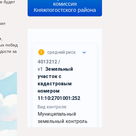
е будет
комиссия
Княжпогостского района
рит
м,
ых побед
дости за