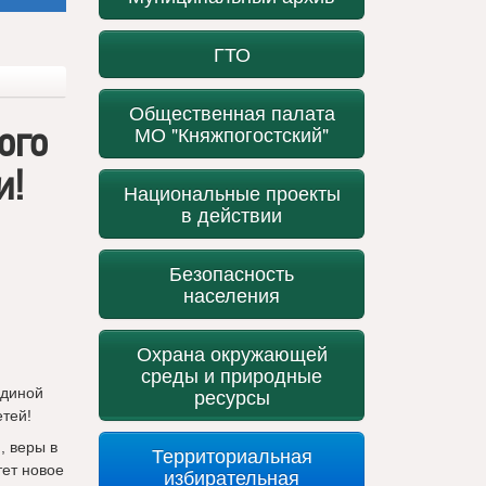
ГТО
Общественная палата
ого
МО "Княжпогостский"
и!
Национальные проекты
в действии
Безопасность
населения
Охрана окружающей
среды и природные
ресурсы
Единой
тей!
, веры в
Территориальная
тет новое
избирательная