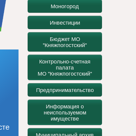
Моногород
Инвестиции
Бюджет МО
"Княжпогостский"
Контрольно-счетная
палата
МО "Княжпогостский"
Предпринимательство
Информация о
неиспользуемом
имуществе
сте
Муниципальный архив