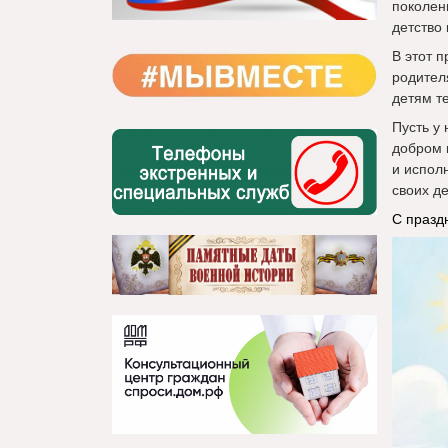
поколен
детство
В этот 
родител
детям т
Пусть у
добром 
и испол
своих де
С празд