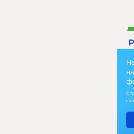
Не
на
ф
Сто
соо