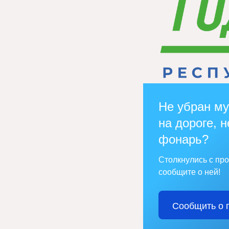
Не убран му
на дороге, н
фонарь?
Столкнулись с пр
сообщите о ней!
Сообщить о 