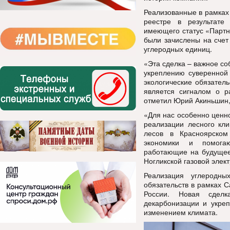
Реализованные в рамках
реестре в результате
имеющего статус «Партн
были зачислены на счет
углеродных единиц.
«Эта сделка – важное со
укреплению суверенной 
экологические обязател
является сигналом о ра
отметил Юрий Акиньшин,
«Для нас особенно ценн
реализации лесного кли
лесов в Красноярском
экономики и помогаю
работающие на будущее 
Ногликской газовой элек
Реализация углеродны
обязательств в рамках С
России. Новая сделк
декарбонизации и укреп
изменением климата.