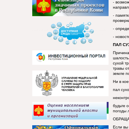
- возмо
направл
- памятк
проверк
- опред
- новос
ПАЛ СУ
Причина
шалость
сухой т
травы о
земле п
Ни в кое
пал сухо
неконтр
будьте 
погоды 
ОБРАЩА
Если вы