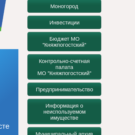
Моногород
Инвестиции
Бюджет МО
"Княжпогостский"
Контрольно-счетная
палата
МО "Княжпогостский"
Предпринимательство
Информация о
неиспользуемом
имуществе
сте
Муниципальный архив