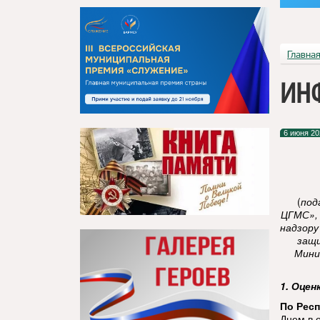
Главна
ИН
6 июня 20
(
под
ЦГМС»,
надзору
защи
Мини
1. Оцен
По Респ
Днем в 