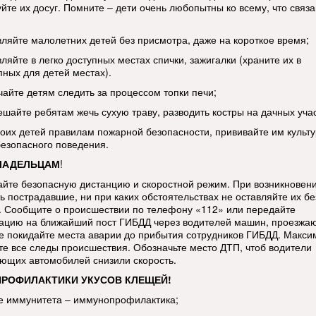
йте их досуг. Помните – дети очень любопытны ко всему, что связа
вляйте малолетних детей без присмотра, даже на короткое время;
ляйте в легко доступных местах спички, зажигалки (храните их в
пных для детей местах).
чайте детям следить за процессом топки печи;
ешайте ребятам жечь сухую траву, разводить костры на дачных учас
воих детей правилам пожарной безопасности, прививайте им культу
езопасного поведения.
ЛАДЕЛЬЦАМ
!
йте безопасную дистанцию и скоростной режим. При возникновен
ь пострадавшие, ни при каких обстоятельствах не оставляйте их бе
 Сообщите о происшествии по телефону «112» или передайте
цию на ближайший пост ГИБДД через водителей машин, проезжа
е покидайте места аварии до прибытия сотрудников ГИБДД. Макси
те все следы происшествия. Обозначьте место ДТП, чтоб водители
ющих автомобилей снизили скорость.
ПРОФИЛАКТИКИ УКУСОВ КЛЕЩЕЙ!
е иммунитета – иммунопрофилактика;