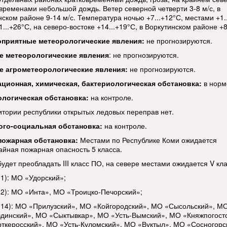
 временами небольшой дождь. Ветер северной четверти 3-8 м/с, в
ском районе 9-14 м/с. Температура ночью +7...+12°С, местами +1..
...+26°С, на северо-востоке +14...+19°С, в Воркутинском районе +8
оприятные метеорологические явления:
не прогнозируются.
е метеорологические
явления
: не прогнозируются.
е агрометеорологические явления:
не прогнозируются.
ационная, химическая, бактериологическая обстановка:
в норм
ологическая обстановка:
на контроле.
итории республики открытых ледовых переправ нет.
ого-социальная обстановка:
на контроле.
пожарная обстановка:
Местами по Республике Коми ожидается
айная пожарная опасность 5 класса.
будет преобладать III класс ПО, на севере местами ожидается V кл
(1): МО «Удорский»;
 (2): МО «Инта», МО «Троицко-Печорский»;
 (14): МО «Прилузский», МО «Койгородский», МО «Сысольский», М
динский», МО «Сыктывкар», МО «Усть-Вымский», МО «Княжпогостс
ткеросский», МО «Усть-Куломский», МО «Вуктыл», МО «Сосногорс