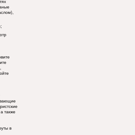
тях
жаные
аслом),
;
отр
овите
ите
,
ойте
ывающие
уристские
 а также
руты в