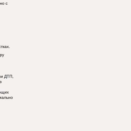
но с
тках.
ру
ии ДТП,
з
ющих
мально