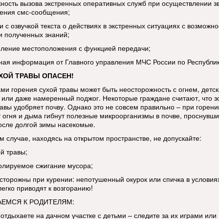
жность вызова экстренных оперативных служб при осуществлении з
ения смс-сообщения;
и с озвучкой текста о действиях в экстренных ситуациях с возможн
и полученных знаний;
еление местоположения с функцией передачи;
тная информация от Главного управления МЧС России по Республи
ХОЙ ТРАВЫ ОПАСЕН!
ми горения сухой травы может быть неосторожность с огнем, детс
 или даже намеренный поджог. Некоторые граждане считают, что з
равы удобряет почву. Однако это не совсем правильно – при горени
т огня и дыма гибнут полезные микроорганизмы в почве, проснувши
осле долгой зимы насекомые.
м случае, находясь на открытом пространстве, не допускайте:
й травы;
олируемое сжигание мусора;
осторожны при курении: непотушенный окурок или спичка в условия
легко приводят к возгоранию!
ЕМСЯ К РОДИТЕЛЯМ:
 отдыхаете на дачном участке с детьми – следите за их играми или