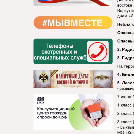
востоке
Воркутин
днем +21
Неблаг
Опасны
Опасны
2. Ради
3. Гидр
На терр
4. Биол
5. Лесо
чрезвыч
7 июня 
1 класс 
2 класс
3 класс
«Сыктыв
МО «Кор