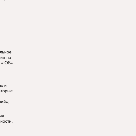
ильное
ия на
 «IOS»
их и
оторые
ний»;
ия
ности.