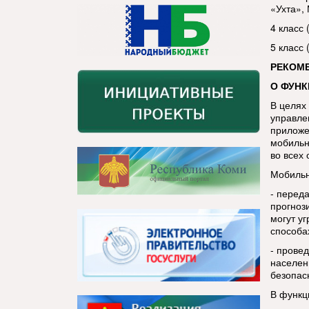
«Ухта»,
4 класс 
5 класс
РЕКОМ
О ФУН
В целях
управле
приложе
мобильн
во всех
Мобильн
- перед
прогноз
могут у
способа
- прове
населен
безопас
В функц