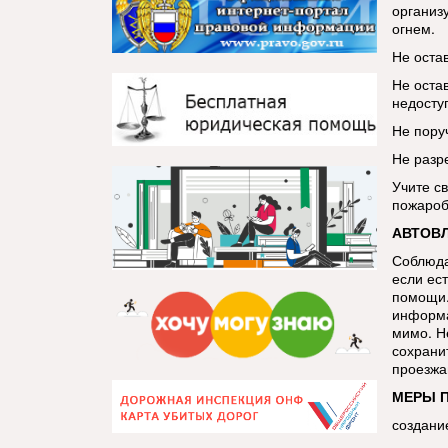
организу
огнем.
Не оста
Не остав
недосту
Не пору
Не разр
Учите с
пожароб
АВТОВ
Соблюда
если ест
помощи.
информа
мимо. Н
сохрани
проезжа
МЕРЫ 
создани