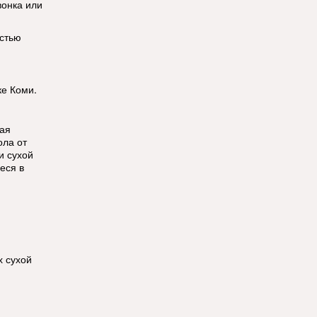
вонка или
остью
ке Коми.
кая
ола от
и сухой
еся в
х сухой