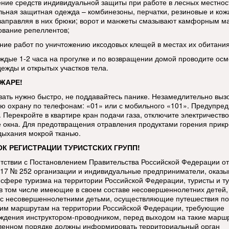
ние средств индивидуальной защиты при работе в лесных местнос
льная защитная одежда – комбинезоны, перчатки, резиновые и ко
 заправляя в них брюки; ворот и манжеты смазывают камфорным м
ование репеллентов;
ние работ по уничтожению иксодовых клещей в местах их обитания
аждые 1-2 часа на прогулке и по возвращении домой проводите осм
дежды и открытых участков тела.
ЖАРЕ!
вать нужно быстро, не поддавайтесь панике. Незамедлительно выз
ю охрану по телефонам: «01» или с мобильного «101». Предупред
 Перекройте в квартире кран подачи газа, отключите электричество
е окна. Для предотвращения отравления продуктами горения прикр
дыхания мокрой тканью.
К РЕГИСТРАЦИИ ТУРИСТСКИХ ГРУПП!
етствии с Постановлением Правительства Российской Федерации от
017 № 252 организации и индивидуальные предприниматели, оказ
в сфере туризма на территории Российской Федерации, туристы и т
 в том числе имеющие в своем составе несовершеннолетних детей,
 с несовершеннолетними детьми, осуществляющие путешествия по
ким маршрутам на территории Российской Федерации, требующие
ждения инструктором-проводником, перед выходом на такие марш
ленном порядке должны информировать территориальный орган