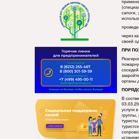
примене
(специа
сапоги,
использ
проведе
через к
своей о
ПРИ ПО
Реагиро
пожарну
соседей.
закройт
органы 
ПОРЯДО
В соотв
03.03.2
услуги 
группы,
туристы
туристс
сопрово
установ