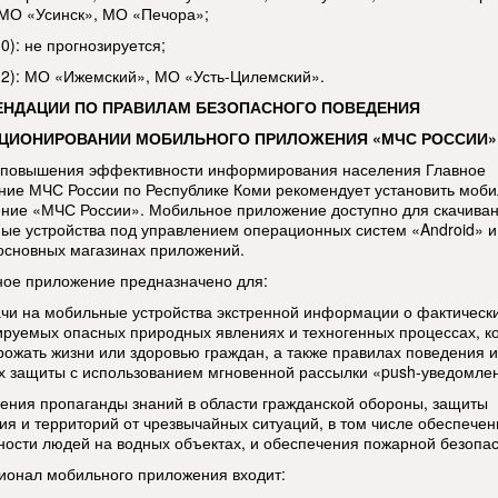
 МО «Усинск», МО «Печора»;
(0): не прогнозируется;
 (2): МО «Ижемский», МО «Усть-Цилемский».
ЕНДАЦИИ ПО ПРАВИЛАМ БЕЗОПАСНОГО ПОВЕДЕНИЯ
КЦИОНИРОВАНИИ МОБИЛЬНОГО ПРИЛОЖЕНИЯ «МЧС РОССИИ»
 повышения эффективности информирования населения Главное
ние МЧС России по Республике Коми рекомендует установить моб
ние «МЧС России». Мобильное приложение доступно для скачиван
ые устройства под управлением операционных систем «Android» и
 основных магазинах приложений.
ое приложение предназначено для:
ачи на мобильные устройства экстренной информации о фактическ
ируемых опасных природных явлениях и техногенных процессах, к
грожать жизни или здоровью граждан, а также правилах поведения и
х защиты с использованием мгновенной рассылки «push-уведомле
дения пропаганды знаний в области гражданской обороны, защиты
ия и территорий от чрезвычайных ситуаций, в том числе обеспечен
ности людей на водных объектах, и обеспечения пожарной безопас
ионал мобильного приложения входит: