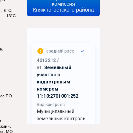
комиссия
Княжпогостского района
.+6°С,
...+13°С.
е.
асс ПО.
О
кий»,
к», МО