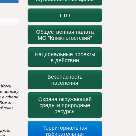
ГТО
Общественная палата
МО "Княжпогостский"
Национальные проекты
в действии
Безопасность
населения
«Коми
итарному
у в сфере
Охрана окружающей
Коми,
среды и природные
ублики
ресурсы
Территориальная
дков.
избирательная
еро-