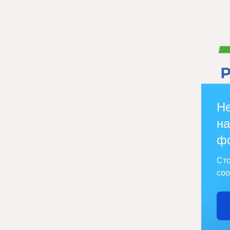
Не
на
ф
Сто
соо