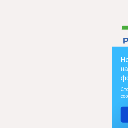
Не
на
ф
Сто
соо