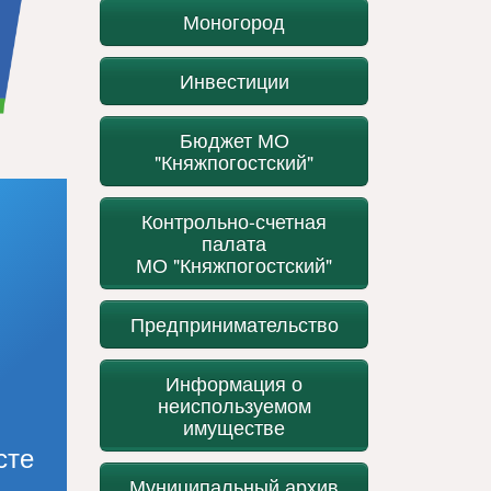
Моногород
Инвестиции
Бюджет МО
"Княжпогостский"
Контрольно-счетная
палата
МО "Княжпогостский"
Предпринимательство
Информация о
неиспользуемом
имуществе
сте
Муниципальный архив