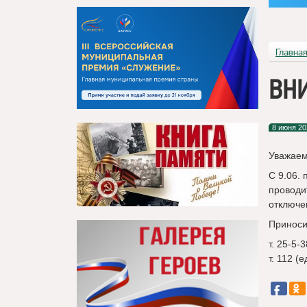
Главна
ВНИ
8 июня 20
Уважаем
С 9.06. 
проводи
отключен
Приноси
т. 25-5-
т. 112 