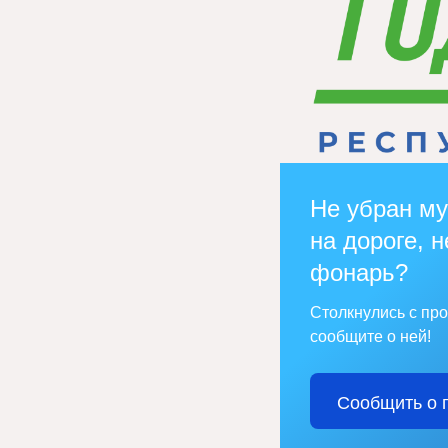
Не убран му
на дороге, н
фонарь?
Столкнулись с пр
сообщите о ней!
Сообщить о 