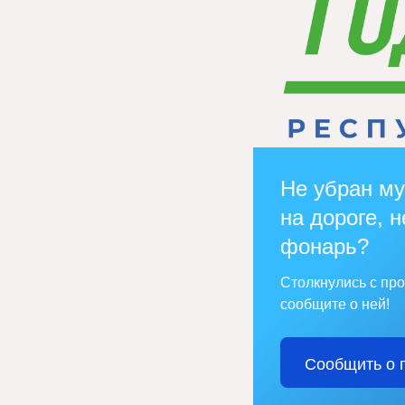
Не убран му
на дороге, н
фонарь?
Столкнулись с пр
сообщите о ней!
Сообщить о 