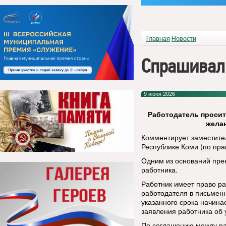
Главная
Новости
Спрашивал
9 июня 2026
Работодатель просит
жела
Комментирует заместител
Республике Коми (по пр
Одним из оснований пре
работника.
Работник имеет право ра
работодателя в письменн
указанного срока начин
заявления работника об 
По соглашению между ра