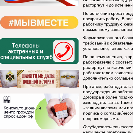
расторгнут и до истечен
По истечении срока пре
прекратить работу. В по
работнику трудовую книж
письменному заявлению р
Формализованного бланк
требований к обязатель
установлено, так же как
По нашему мнению, в при
работодателю с соответ
расторгнут по истечении
работодателем заявлени
дополнительно соглашен
При этом, работодатель 
предупреждения работни
договора в более поздню
законодательства. Также
«задним числом» или пре
подпись о согласии/несо
неправомерными.
Государственная инспек
нарушение требований 