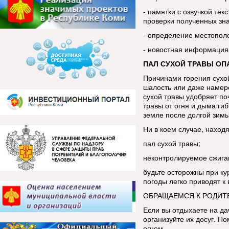
- памятки с озвучкой тек
проверки полученных зн
- определение местопол
- новостная информация
ПАЛ СУХОЙ ТРАВЫ ОП
Причинами горения сухой
шалость или даже намере
сухой травы удобряет по
травы от огня и дыма ги
земле после долгой зим
Ни в коем случае, находя
пал сухой травы;
неконтролируемое сжига
будьте осторожны при ку
погоды легко приводят к
ОБРАЩАЕМСЯ К РОДИТ
Если вы отдыхаете на да
организуйте их досуг. По
огнем.