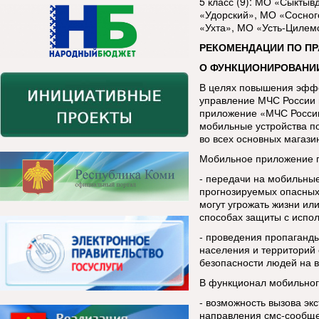
5 класс (9): МО «Сыкты
«Удорский», МО «Сосног
«Ухта», МО «Усть-Цилем
РЕКОМЕНДАЦИИ ПО П
О ФУНКЦИОНИРОВАНИ
В целях повышения эфф
управление МЧС России 
приложение «МЧС России
мобильные устройства п
во всех основных магази
Мобильное приложение п
- передачи на мобильны
прогнозируемых опасных
могут угрожать жизни ил
способах защиты с испо
- проведения пропаганды
населения и территорий 
безопасности людей на в
В функционал мобильног
- возможность вызова эк
направления смс-сообщ