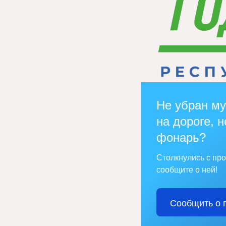
Не убран му
на дороге, н
фонарь?
Столкнулись с пр
сообщите о ней!
Сообщить о 