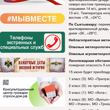
северо-востоке преимуще
порывами 14 м/с, днем п
13 м/с. Температура ночь
востоке +19...+24°С.
По Сыктывкару:
переме
кратковременный дождь, г
днем +26...+28°С.
Неблагоприятные мете
Опасные метеорологи
Опасные агрометеорол
Лесопожарная обстано
пожарная опасность 5 кл
15 июня будет преоблада
1 класс (3): МО «Прилуз
2 класс (0): не прогнозир
3 класс (1): МО «Инта»;
4 класс (6): МО «Вукты
МО «Усинск», МО «Троиц