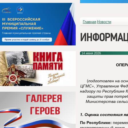
Главная
Новости
ИНФОРМАЦ
14 июня 2026
ОПЕР
(
подготовлен на ос
ЦГМС», Управление Фед
надзору по Республике 
защиты прав потреб
Министерства сельск
1. Оценка состояния я
По Республике:
перемен
кратковременный дождь, 