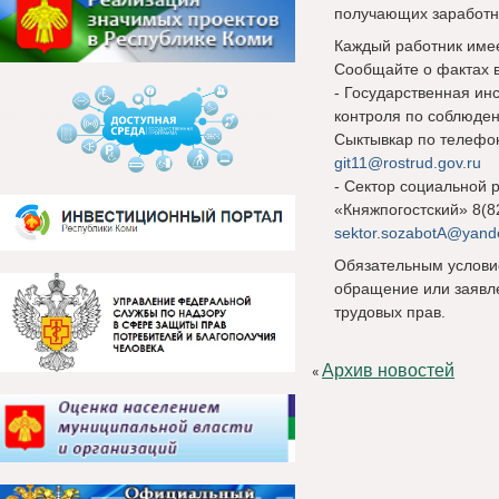
получающих заработну
Каждый работник имее
Сообщайте о фактах в
- Государственная ин
контроля по соблюдени
Сыктывкар по телефон
git11@rostrud.gov.ru
- Сектор социальной 
«Княжпогостский» 8(8
sektor.sozabotA@yand
Обязательным услови
обращение или заявл
трудовых прав.
Архив новостей
«