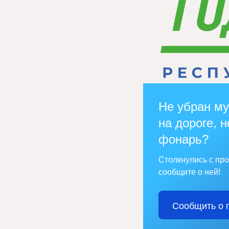
Не убран му
на дороге, н
фонарь?
Столкнулись с пр
сообщите о ней!
Сообщить о 