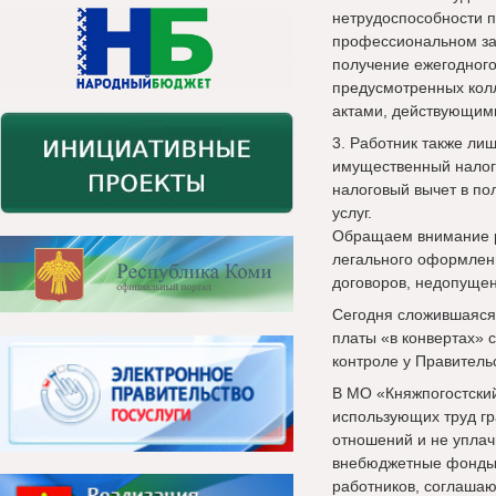
нетрудоспособности п
профессиональном заб
получение ежегодного
предусмотренных кол
актами, действующими
3. Работник также ли
имущественный налог
налоговый вычет в по
услуг.
Обращаем внимание р
легального оформлен
договоров, недопуще
Сегодня сложившаяся
платы «в конвертах» 
контроле у Правитель
В МО «Княжпогостски
использующих труд г
отношений и не упла
внебюджетные фонды.
работников, соглаша