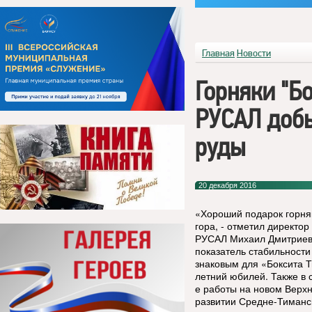
Главная
Новости
Горняки "Б
РУСАЛ доб
руды
20 декабря 2016
«Хороший подарок горняк
гора, - отметил директо
РУСАЛ Михаил Дмитриев.
показатель стабильности
знаковым для «Боксита Т
летний юбилей. Также в
е работы на новом Верхн
развитии Средне-Тиманс