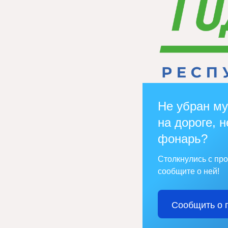
Не убран му
на дороге, н
фонарь?
Столкнулись с пр
сообщите о ней!
Сообщить о 