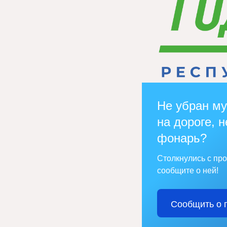
Не убран му
на дороге, н
фонарь?
Столкнулись с пр
сообщите о ней!
Сообщить о 