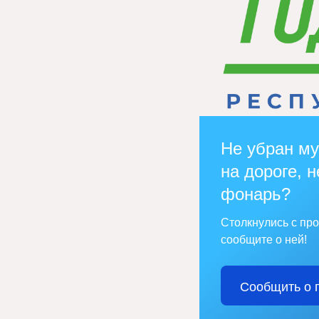
Не убран му
на дороге, н
фонарь?
Столкнулись с пр
сообщите о ней!
Сообщить о 