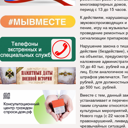
многоквартирных домов, 
период с 13 до 15 часов.
К действиям, нарушающи
звуковоспроизводящих и 
пение, игру на музыкаль
проведение ремонтных р
сигнализации припарков
Нарушение закона о тиш
действие (бездействие),
на объектах, предусмот
наложение административ
10 до 40 тыс. рублей на 
лиц. Если аналогичное 
штрафов увеличатся. Теп
рублей, для должностных 
до 500 тыс. рублей.
Вместе с тем, данный за
устанавливает и перечен
таким случаям относятс
культурных мероприятий
Нового года (с 22 часов 
правонарушений, ликвид
чрезвычайных ситуаций.