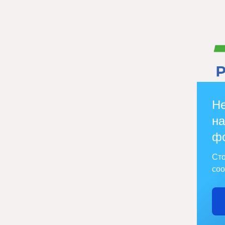
Не
на
ф
Сто
соо