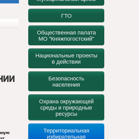
ГТО
Общественная палата
МО "Княжпогостский"
Национальные проекты
в действии
нии
Безопасность
населения
Охрана окружающей
среды и природные
ресурсы
Территориальная
чную
избирательная
уг