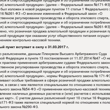
ьной и спиртосодержащей продукции и об ограничении потреблени
ия) алкогольной продукции» (далее – Федеральный закон №171-ФЗ)
 был изложен в новой редакции пунктом 11 статьи 1 Федерального 
016 №261-ФЗ «О внесении изменений в Федеральный закон «О
ственном регулировании производства и оборота этилового спирта,
ьной и спиртосодержащей продукции и об ограничении потреблени
ия) алкогольной продукции» (далее – Федеральный закон №261-ФЗ)
лено, что розничная продажа алкогольной продукции и розничная 
ьной продукции при оказании услуг общественного питания осущес
нением контрольно-кассовой техники.
ый пункт вступает в силу с 31.03.2017 г.
о разъяснениям, данным Пленумом Высшего Арбитражного Суда
кой Федерации в пункте 13 постановления от 11.07.2014 №47 «О н
х практики применения арбитражными судами Федерального закон
ственном регулировании производства и оборота этилового спирта,
ьной и спиртосодержащей продукции и об ограничении потреблени
ия) алкогольной продукции», нормы Федерального закона № 171-Ф
ливают особые требования в сфере розничной продажи алкогольно
ии, в связи с чем являются специальными по отношению к положе
ьного закона №54-ФЗ «О применении контрольно-кассовой техник
влении наличных денежных расчетов и (или) расчетов с использов
ых карт». С учетом данных разъяснений пункт 10 статьи 16 Федера
№171-ФЗ также является специальной нормой по отношению к пол
ьного закона №290-ФЗ.