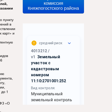
комиссия
лей,
Княжпогостского района
казании
о пункту
нений в
ествлении
х карт» и
е
тентную
видов
26
нию
кумента,
ту,
ии,
 до 1
-ФЗ «О