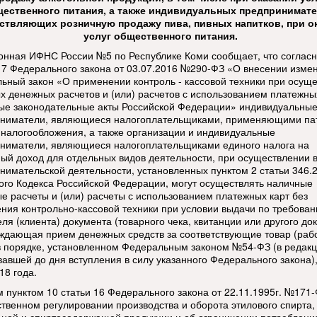
ественного питания, а также индивидуальных предпринимате
ствляющих розничную продажу пива, пивных напитков, при о
услуг общественного питания.
нная ИФНС России №5 по Республике Коми сообщает, что согласн
и 7 Федерального закона от 03.07.2016 №290-ФЗ «О внесении изме
ьный закон «О применении контроль - кассовой техники при осущ
х денежных расчетов и (или) расчетов с использованием платежны
ые законодательные акты Российской Федерации» индивидуальны
ниматели, являющиеся налогоплательщиками, применяющими па
 налогообложения, а также организации и индивидуальные
ниматели, являющиеся налогоплательщиками единого налога на
ый доход для отдельных видов деятельности, при осуществлении 
нимательской деятельности, установленных пунктом 2 статьи 346.
ого Кодекса Российской Федерации, могут осуществлять наличные
е расчеты и (или) расчеты с использованием платежных карт без
ния контрольно-кассовой техники при условии выдачи по требова
ля (клиента) документа (товарного чека, квитанции или другого до
ждающая прием денежных средств за соответствующие товар (рабо
 в порядке, установленном Федеральным законом №54-ФЗ (в редакц
вавшей до дня вступления в силу указанного Федерального закона),
18 года.
м пунктом 10 статьи 16 Федерального закона от 22.11.1995г. №171
ственном регулировании производства и оборота этилового спирта,