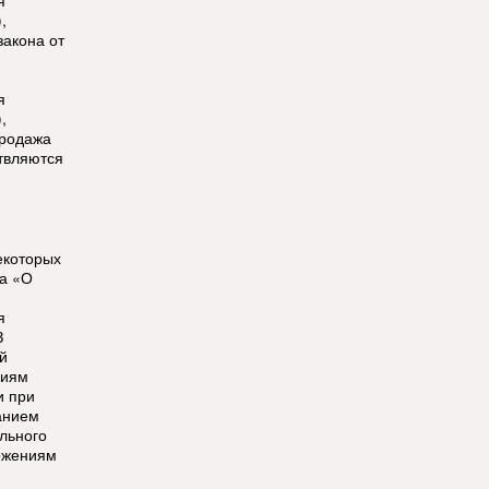
я
,
закона от
я
,
продажа
твляются
екоторых
а «О
я
З
й
ниям
и при
анием
льного
ожениям