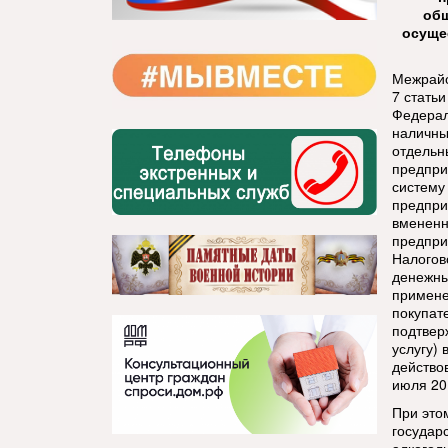
общ
осуще
Межрайо
7 стать
Федерал
наличны
отдельн
предпри
систему
предпри
вмененн
предпри
Налогов
денежны
примене
покупате
подтвер
услугу)
действо
июля 20
При это
государ