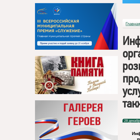
Главна
Инф
орг
роз
про
усл
так
28 декабр
Инф
п