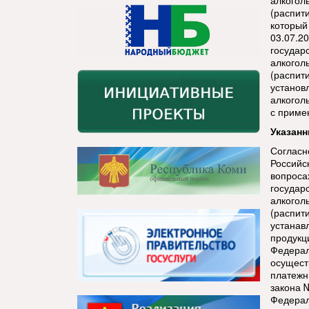
алкогол
(распит
который
03.07.2
государ
алкогол
(распит
установ
алкогол
с приме
Указанн
Согласн
Российс
вопроса
государ
алкогол
(распит
устанав
продукц
Федерал
осущест
платежн
закона 
Федерал