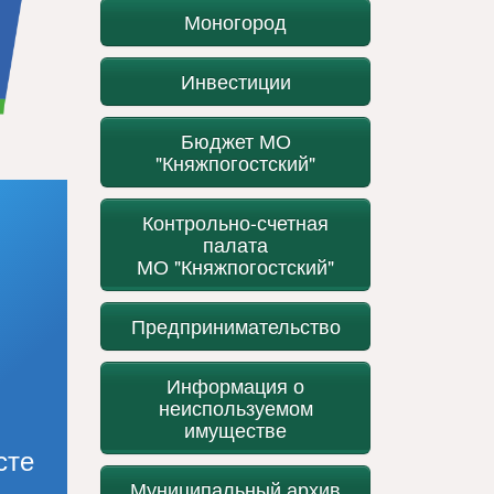
Моногород
Инвестиции
Бюджет МО
"Княжпогостский"
Контрольно-счетная
палата
МО "Княжпогостский"
Предпринимательство
Информация о
неиспользуемом
имуществе
сте
Муниципальный архив