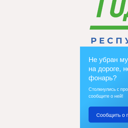
Не убран му
на дороге, н
фонарь?
Столкнулись с пр
сообщите о ней!
Сообщить о 