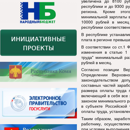
увеличена до 8100 ру
республики и до 9300 р
региона. Кроме этог
минимальной зарплаты в
10000 рублей в месяц
республики соответствен
В республике устанавли
плата в регионе превы
В соответствии со ст.1
изменения в статью 1
труда" минимальный раз
рублей в месяц.
Согласно позиции Ве
Определении Верховн
законодательство
м допу
составных частей зараб
размера оплаты труда п
включающий в себя все 
законом минимального р
в субъекте Российской
оплаты труда, установл
Таким образом, заработ
работнику, осуществля
при условии выполнения