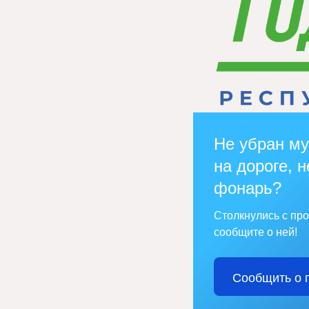
Не убран му
на дороге, н
фонарь?
Столкнулись с пр
сообщите о ней!
Сообщить о 