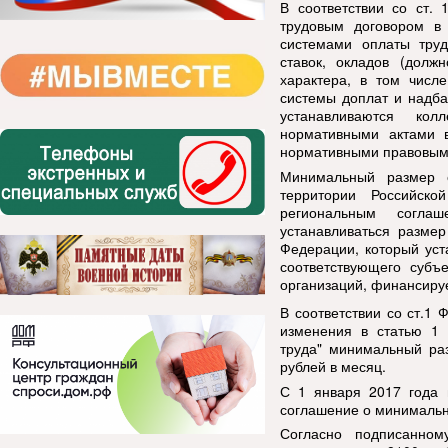
В соответствии со ст. 
трудовым договором в 
системами оплаты тру
ставок, окладов (долж
характера, в том числ
системы доплат и надба
устанавливаются кол
нормативными актами в
нормативными правовыми
Минимальный размер о
территории Российск
региональным согла
устанавливаться разме
Федерации, который уст
соответствующего субъ
организаций, финансируе
В соответствии со ст.1
изменения в статью 1
труда" минимальный раз
рублей в месяц.
С 1 января 2017 года 
соглашение о минимальн
Согласно подписанно