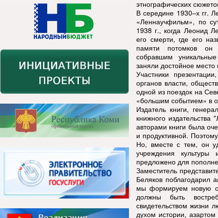
этнографических сюжето
В середине 1930–х гг. 
«Леннаучфильм», по су
1938 г., когда Леонид 
его смерти, где его на
памяти потомков он 
собравшим уникальные
заняли достойное место 
Участники презентации
органов власти, общест
одной из поездок на Сев
«большим событием» в об
Издатель книги, генера
книжного издательства 
авторами книги была оче
и продуктивной. Поэтому
Но, вместе с тем, он у
учреждения культуры
предложено для пополне
Заместитель представит
Беляков поблагодарил ав
мы формируем новую стр
должны быть востре
свидетельством жизни л
духом истории, азартом