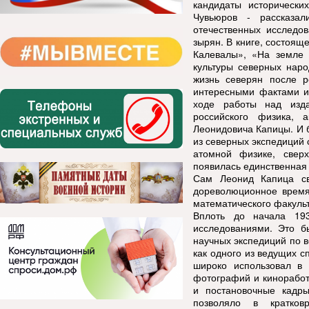
кандидаты исторически
Чувьюров - рассказа
отечественных исследов
зырян. В книге, состоящ
Калевалы», «На земле 
культуры северных наро
жизнь северян после р
интересными фактами из
ходе работы над изд
российского физика, 
Леонидовича Капицы. И 
из северных экспедиций 
атомной физике, свер
появилась единственная 
Сам Леонид Капица св
дореволюционное время
математич
еского факуль
Вплоть до начала 193
исследованиями. Это б
научных экспедиций по в
как одного из ведущих 
широко использовал в 
фотографий и киноработ
и постановочные кадр
позволяло в кратков