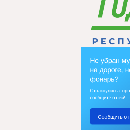
Не убран му
на дороге, н
фонарь?
Столкнулись с пр
сообщите о ней!
Сообщить о 