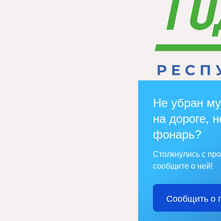
Не убран му
на дороге, н
фонарь?
Столкнулись с пр
сообщите о ней!
Сообщить о 