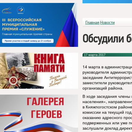
Главная
Новости
Обсудили б
17 марта 2017
14 марта в администрац
руководителя администр
заседание Антитеррорист
заместители руководите
организаций района.
В ходе заседания члены
населения», направленну
в Княжпогостском районе
комиссии на текущий год
оказанию адресного проф
подверженных или уже п
заслушали доклад дирек