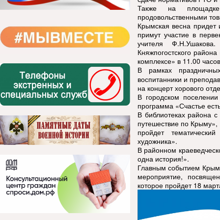
Также на площадке 
продовольственными тов
Крымская весна придет 
примут участие в перве
учителя Ф.Н.Ушакова
Княжпогостского района
комплексе» в 11.00 часов
В рамках праздничны
воспитанники и препода
на концерт хорового отде
В городском поселении
программа «Счастье есть
В библиотеках района с
путешествие по Крыму»,
пройдет тематический
художника».
В районном краеведческо
одна история!».
Главным событием Крымс
мероприятие, посвяще
которое пройдет 18 март