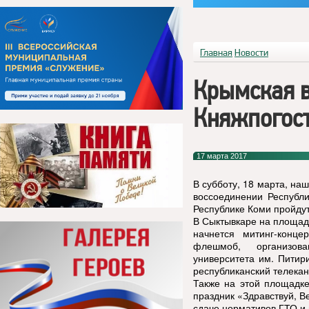
Главная
Новости
Крымская в
Княжпогост
17 марта 2017
В субботу, 18 марта, на
воссоединении Республи
Республике Коми пройду
В Сыктывкаре на площад
начнется митинг-конц
флешмоб, организова
университета им. Питир
республиканский телека
Также на этой площадке
праздник «Здравствуй, В
сдаче нормативов ГТО и 