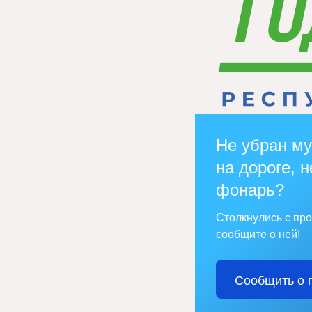
Не убран му
на дороге, н
фонарь?
Столкнулись с пр
сообщите о ней!
Сообщить о 