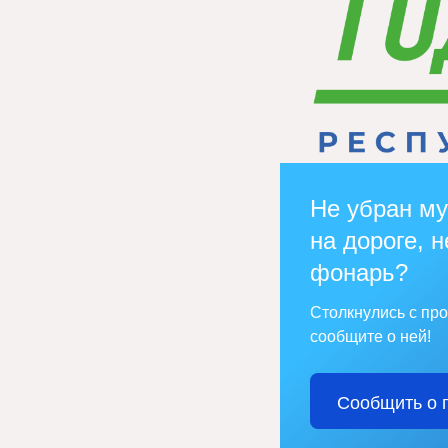
Не убран му
на дороге, н
фонарь?
Столкнулись с пр
сообщите о ней!
Сообщить о 