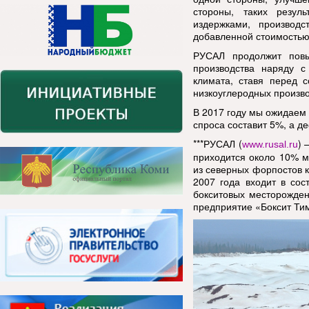
стороны, таких резул
издержками, производ
добавленной стоимостью
РУСАЛ продолжит повы
производства наряду 
климата, ставя перед 
низкоуглеродных произв
В 2017 году мы ожидаем 
спроса составит 5%, а д
***РУСАЛ (
) 
www.rusal.ru
приходится около 10% м
из северных форпостов к
2007 года входит в со
бокситовых месторожден
предприятие «Боксит Ти