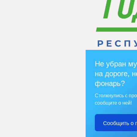
Не убран му
на дороге, н
фонарь?
Столкнулись с пр
сообщите о ней!
Сообщить о 