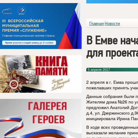
Главная
Новости
В Емве нач
для проект
5 апреля 2017
2 апреля в г. Емва про
пожелавших принять уча
Данные собрания были п
Жителям дома №26 по ул
предложил Анатолий Дог
д.4, ул. Дзержинского д.9
инициировала Ирина Пан
В ходе всех проведенны
высказали желание приня