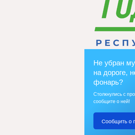
Не убран му
на дороге, н
фонарь?
Столкнулись с пр
сообщите о ней!
Сообщить о 