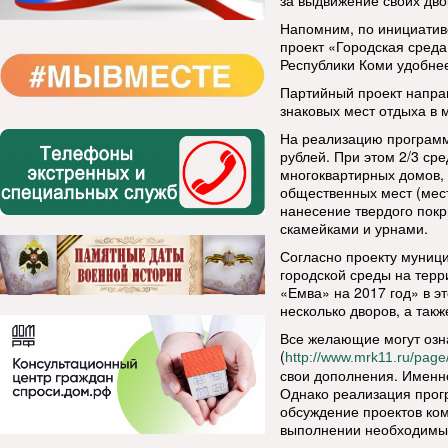
за выдвижение своих дво
Напомним, по инициати
проект «Городская среда
Республики Коми удобне
Партийный проект направ
знаковых мест отдыха в 
На реализацию программ
рублей. При этом 2/3 ср
многоквартирных домов, 
общественных мест (мест
нанесение твердого пок
скамейками и урнами.
Согласно проекту муни
городской среды на тер
«Емва» на 2017 год» в э
несколько дворов, а такж
Все желающие могут озн
(
http://www.mrk11.ru/pag
свои дополнения. Именн
Однако реализация прог
обсуждение проектов ком
выполнении необходимых