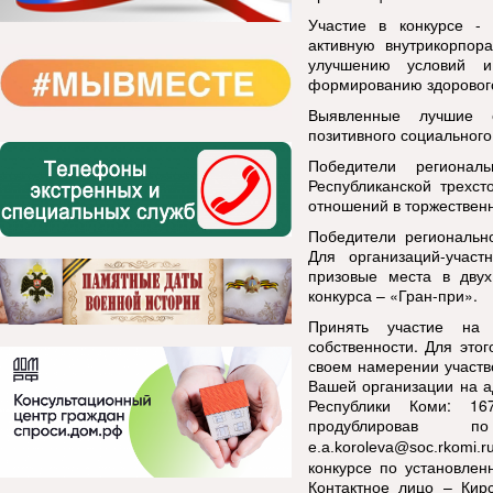
Участие в конкурсе - 
активную внутрикорпор
улучшению условий и
формированию здорового
Выявленные лучшие с
позитивного социальног
Победители регионал
Республиканской трехст
отношений в торжественн
Победители региональн
Для организаций-участ
призовые места в дву
конкурса – «Гран-при».
Принять участие на 
собственности. Для это
своем намерении участв
Вашей организации на а
Республики Коми: 167
продублировав п
e.a.koroleva@soc.rkomi.r
конкурсе по установлен
Контактное лицо – Кир