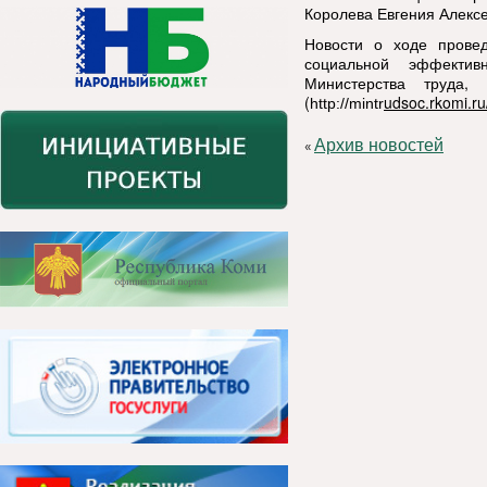
Королева Евгения Алексе
Новости о ходе провед
социальной эффектив
Министерства труда,
(
u
dso
c
.
r
k
o
mi.r
http://mintr
Архив новостей
«