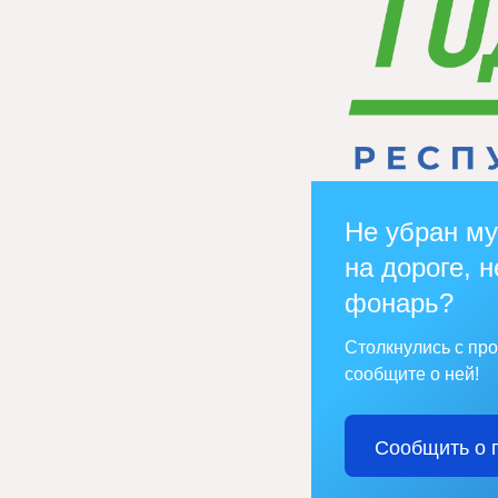
Не убран му
на дороге, н
фонарь?
Столкнулись с пр
сообщите о ней!
Сообщить о 