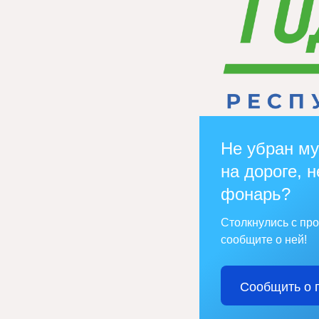
Не убран му
на дороге, н
фонарь?
Столкнулись с пр
сообщите о ней!
Сообщить о 