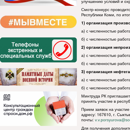
улучшению условий и ох
Смотр-конкурс проводит
Республики Коми, по ито
1) организация произв
а) с численностью работ
б) с численностью рабо
2) организация непрои
а) с численностью работ
б) с численностью рабо
3) организация нефтега
а) с численностью работ
б) с численностью рабо
Минтруда РК приглашает
принять участие в респу
Прием заявок на участие
адресу: 167610, г. Сыкты
почты:
v.v.porsyurova@so
Для получения дополнит