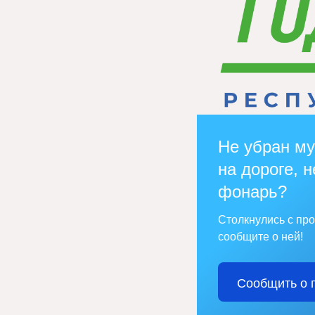
Не убран му
на дороге, н
фонарь?
Столкнулись с пр
сообщите о ней!
Сообщить о 