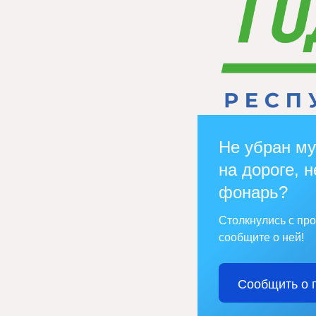
Не убран му
на дороге, н
фонарь?
Столкнулись с пр
сообщите о ней!
Сообщить о 