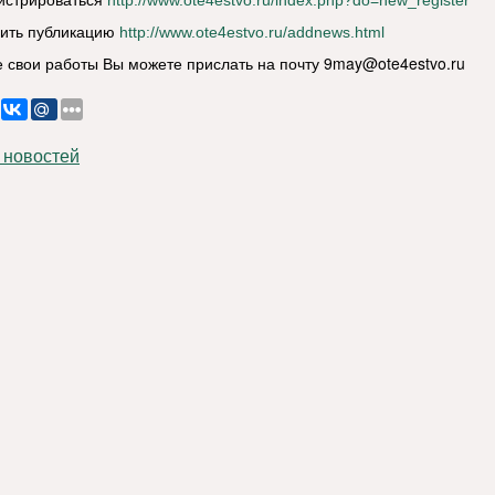
http://www.ote4estvo.ru/index.php?do=new_register
вить публикацию
http://www.ote4estvo.ru/addnews.html
же свои работы Вы можете прислать на почту
9may@ote4estvo.ru
 новостей