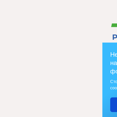
Не
на
ф
Сто
соо