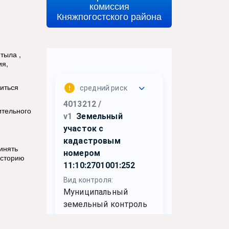
комиссия
Княжпогостского района
тыла ,
ия,
читься
ительного
инять
историю