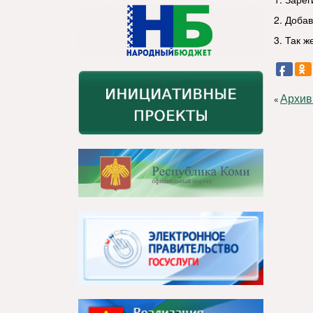
2. Доба
3. Так 
Архив
«