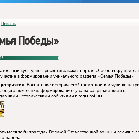
я
Новости
мья Победы»
17
ательный культурно-просветительский портал Отечество.ру пригла
 участие в формировании уникального раздела «Семья Победы».
ероприятия
: Воспитание исторической грамотности и чувства патр
ающего поколения, формирование чувства сопричастности с
дившими историческими событиями в годы войны.
зать масштабы трагедии Великой Отечественной войны и величие п
го народа.