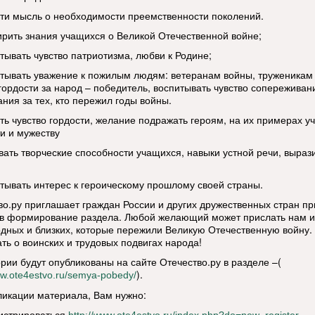
сти мысль о необходимости преемственности поколений.
ирить знания учащихся о Великой Отечественной войне;
тывать чувство патриотизма, любви к Родине;
итывать уважение к пожилым людям: ветеранам войны, труженикам 
 гордости за народ – победитель, воспитывать чувство сопереживан
ния за тех, кто пережил годы войны.
ать чувство гордости, желание подражать героям, на их примерах у
ти и мужеству
ивать творческие способности учащихся, навыки устной речи, выраз
итывать интерес к героическому прошлому своей страны.
во.ру приглашает граждан России и других дружественных стран пр
 в формирование раздела. Любой желающий может прислать нам 
одных и близких, которые пережили Великую Отечественную войну.
ать о воинских и трудовых подвигах народа!
ории будут опубликованы на сайте Отечество.ру в разделе –(
).
ww.ote4estvo.ru/semya-pobedy/
ликации материала, Вам нужно:
гистрироваться