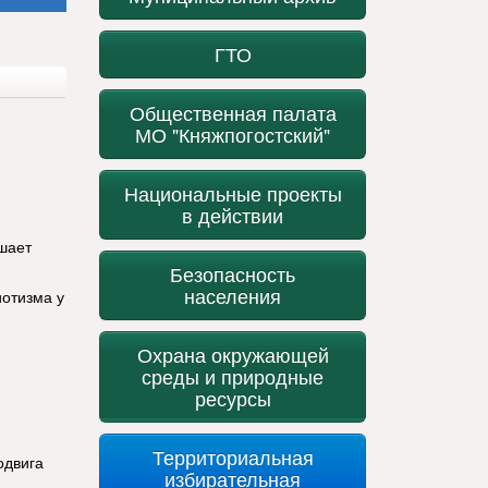
ГТО
Общественная палата
МО "Княжпогостский"
Национальные проекты
в действии
шает
Безопасность
населения
иотизма у
Охрана окружающей
среды и природные
ресурсы
Территориальная
одвига
избирательная