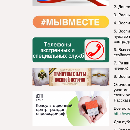
2. Доне
3. Расш
4. Воспи
5. Восп
чувство
сострада
6. Вызв
стойкос
7. Разв
чтения;
8. Восп
Отечест
участие
своих р
Рассказ
Все ист
http://w
Для пуб
1. Заре