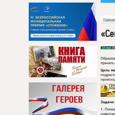
Главна
«Се
22 мая 20
Образов
принять
Цель м
подраст
происхо
Задачи
:
1. Пока
советско