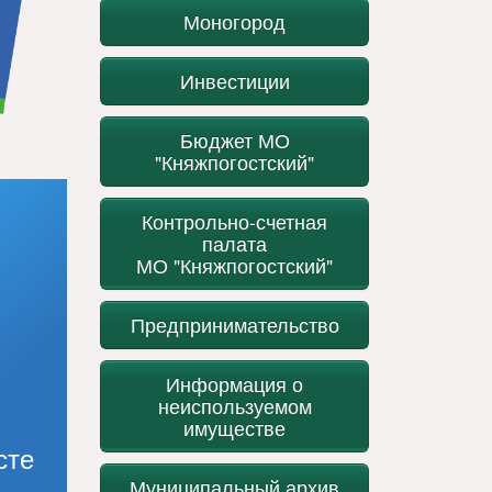
Моногород
Инвестиции
Бюджет МО
"Княжпогостский"
Контрольно-счетная
палата
МО "Княжпогостский"
Предпринимательство
Информация о
неиспользуемом
имуществе
сте
Муниципальный архив