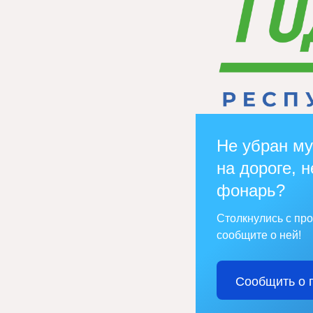
Не убран му
на дороге, н
фонарь?
Столкнулись с пр
сообщите о ней!
Сообщить о 