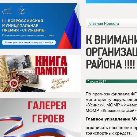
Главная
Новости
К ВНИМАН
ОРГАНИЗА
РАЙОНА !!!!
7 июля 2017
По прогнозу филиала ФГ
мониторингу окружающей
«Усинск», МОМР «Ижемс
МОМР «Княжпогостский»о
Главное управление МЧ
ограничить посещение-п
транспортных средств.