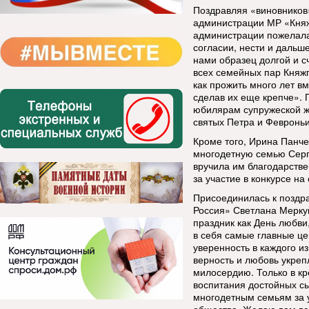
Поздравляя «виновников»
администрации МР «Княж
администрации пожелала
согласии, нести и дальш
нами образец долгой и с
всех семейных пар Княжп
как прожить много лет вм
сделав их еще крепче». 
юбилярам супружеской ж
святых Петра и Февроньи
Кроме того, Ирина Панч
многодетную семью Серг
вручила им благодарстве
за участие в конкурсе на
Присоединилась к поздр
Россия» Светлана Мерк
праздник как День любви
в себя самые главные це
уверенность в каждого из
верность и любовь укреп
милосердию. Только в к
воспитания достойных с
многодетным семьям за 