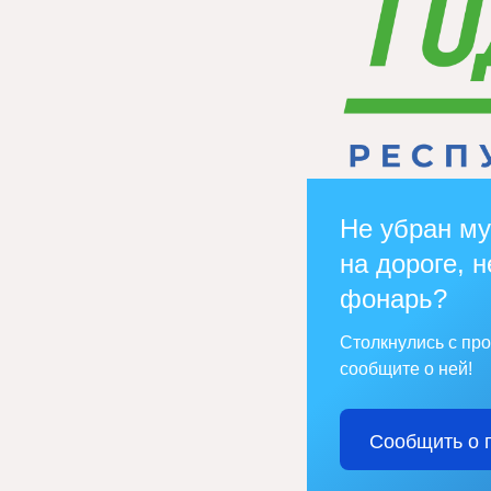
Не убран му
на дороге, н
фонарь?
Столкнулись с пр
сообщите о ней!
Сообщить о 