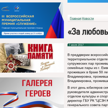
Главная
Новости
«За любовь
7 июля 2017
В преддверии всероссийс
территориальном отделе
супружеских пар проживш
семейные пары из г. Емв
проживших в браке 50 л
Владимировна, проживши
Владимировна, прожившие
В этот день юбиляров се
руководителя администр
отделом культуры и спо
директор ГБУ РК "ЦСЗН К
генерального совета па